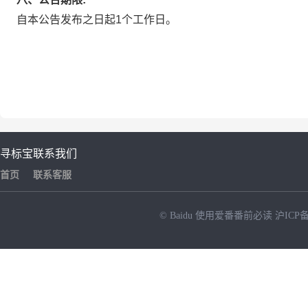
自本公告发布之日起1个工作日。
寻标宝
联系我们
首页
联系客服
© Baidu
使用爱番番前必读
沪ICP备
NEW
HOT