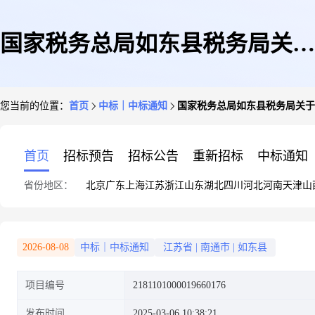
国家税务总局如东县税务局关于
您当前的位置：
首页
中标｜中标通知
国家税务总局如东县税务局关于
生活的网上商城采购项目成交公
首页
招标预告
招标公告
重新招标
中标通知
省份地区：
北京
广东
上海
江苏
浙江
山东
湖北
四川
河北
河南
天津
山
告
2026-08-08
中标｜中标通知
江苏省
|
南通市
|
如东县
项目编号
2181101000019660176
发布时间
2025-03-06 10:38:21