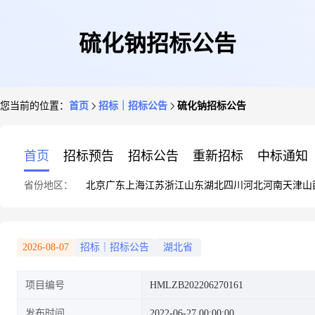
硫化钠招标公告
您当前的位置：
首页
招标｜招标公告
硫化钠招标公告
首页
招标预告
招标公告
重新招标
中标通知
省份地区：
北京
广东
上海
江苏
浙江
山东
湖北
四川
河北
河南
天津
山
2026-08-07
招标｜招标公告
湖北省
项目编号
HMLZB202206270161
发布时间
2022-06-27 00:00:00