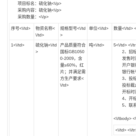
项目标名：硫化钠<\/p>
采购内容：硫化钠<\/p>
采购数量：<\/p>
序号<\/td>
物资名称<
规格型号<\/td
单位<\/td>
数量<\/td> <
\/td>
>
1<\/td>
硫化钠<\/td
产品质量符合
吨<\/td>
5<\/td> <\/t
>
国标GB1050
2、招标文
0-2009，含
发售时间：2022
量≥60%，红
开户银行：
片；并满足需
银行帐号：7
方生产要求<
3、投标开
\/td>
投标截止时间：
开标时间：202
4、开标地
5、联系人：
<\/tbody> <\
<\/td> <\/t