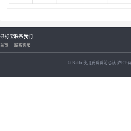
寻标宝
联系我们
首页
联系客服
© Baidu
使用爱番番前必读
沪ICP备
NEW
HOT