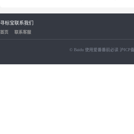
寻标宝
联系我们
首页
联系客服
© Baidu
使用爱番番前必读
沪ICP备
NEW
HOT
暂时没有搜索结果…