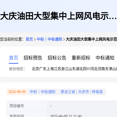
大庆油田大型集中上网风电示范
您当前的位置：
首页
中标｜中标通知
大庆油田大型集中上网风电示范基
基地林甸100万千瓦风电工程
首页
招标预告
招标公告
重新招标
中标通知
省份地区：
北京
广东
上海
江苏
浙江
山东
湖北
四川
河北
河南
天津
山
IPMT项目管理服务(二次)中标
2026-08-09
中标｜中标通知
黑龙江省
|
大庆市
|
林甸县
项目编号
候选人
发布时间
2025-06-09 21:21:40