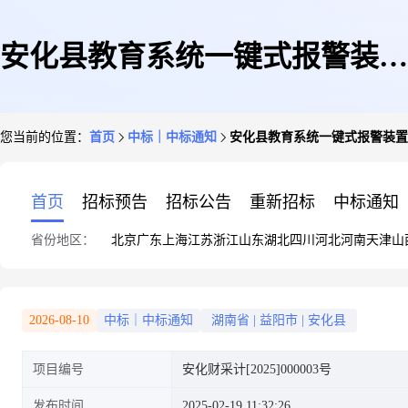
安化县教育系统一键式报警装置
您当前的位置：
首页
中标｜中标通知
安化县教育系统一键式报警装置
采购及系统运维项目成交公告
首页
招标预告
招标公告
重新招标
中标通知
省份地区：
北京
广东
上海
江苏
浙江
山东
湖北
四川
河北
河南
天津
山
2026-08-10
中标｜中标通知
湖南省
|
益阳市
|
安化县
项目编号
安化财采计[2025]000003号
发布时间
2025-02-19 11:32:26