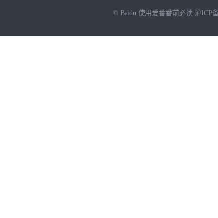
© Baidu
使用爱番番前必读
沪ICP备
NEW
HOT
暂时没有搜索结果…