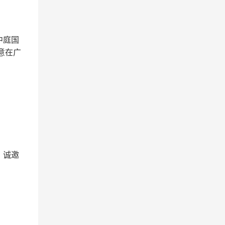
中庭国
意在广
，诚邀