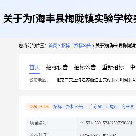
关于为[海丰县梅陇镇实验学校实
您当前的位置：
首页
招标｜招标公告
关于为[海丰县梅陇镇
首页
招标预告
招标公告
重新招标
中
省份地区：
北京
广东
上海
江苏
浙江
山东
湖北
四川
河北
2026-08-06
招标｜招标公告
广东省
|
汕尾市
|
海丰县
项目编号
4415214569153482507220881
发布时间
2025-07-23 10:33:32