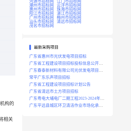
河源市招标网
江门市招标网
潮州市招标网
云浮市招标网
惠州市招标网
珠海市招标网
阳江市招标网
湛江市招标网
广州市招标网
梅州市招标网
汕头市招标网
清远市招标网
茂名市招标网
最新采购项目
广东省惠州市光伏发电项目招标
广东省工程建设项目招标投标信息公开目
录
广东春泰新材料有限公司光伏发电项目招
标
常平广东乐声项目招标
广东省工程建设项目招标计划公告
广东省清远市土方项目招标
广东粤电大埔电厂二期工程2023-2024年度
】机构的
安保服务项目招标公告
广东平远县城区环卫清洁作业市场化承包
项目招标中标候选人公示
现将相关