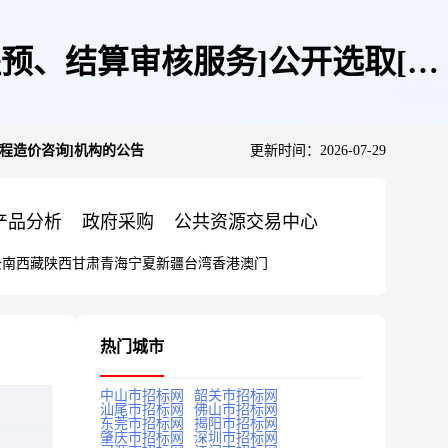
程预、结算审核服务]公开选取[工
工程造价咨询]机构的公告
更新时间：2026-07-29
产品分析
政府采购
公共资源交易中心
云南
西藏
陕西
甘肃
青海
宁夏
新疆
台湾
香港
澳门
热门城市
中山市招标网
韶关市招标网
汕尾市招标网
佛山市招标网
东莞市招标网
揭阳市招标网
肇庆市招标网
深圳市招标网