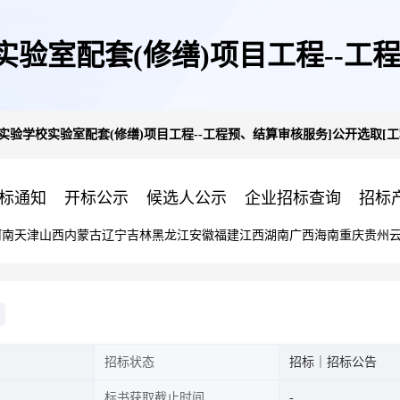
验室配套(修缮)项目工程--工
实验学校实验室配套(修缮)项目工程--工程预、结算审核服务]公开选取[
程造价咨询]机构的公告
标通知
开标公示
候选人公示
企业招标查询
招标
河南
天津
山西
内蒙古
辽宁
吉林
黑龙江
安徽
福建
江西
湖南
广西
海南
重庆
贵州
招标状态
招标｜招标公告
标书获取截止时间