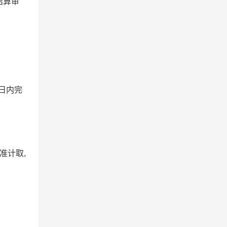
结算审
日内完
准计取,