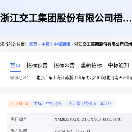
浙江交工集团股份有限公司梧州
您当前的位置：
首页
中标｜中标通知
浙江交工集团股份有限公司梧州
环城高速南段公路工程总承包
首页
招标预告
招标公告
重新招标
中标通知
省份地区：
北京
广东
上海
江苏
浙江
山东
湖北
四川
河北
河南
天津
山
№1合同段项目经理部零星机械
2026-08-07
中标｜中标通知
浙江省
|
杭州市
|
滨江区
项目编号
XM2023YXBC-ZJJGXNGS-0008/01/01
设备租赁询比采购项目成交公告
发布时间
2024-01-21 17:27:39