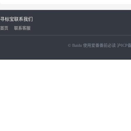
寻标宝
联系我们
首页
联系客服
© Baidu
使用爱番番前必读
沪ICP备
NEW
HOT
暂时没有搜索结果…