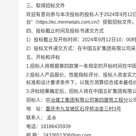
三、取得招标文件
欢迎有意向参与本次投标的投标人于
2024
年
9
月
12
台”（
https://ec.minmetals.com.cn/
）获取招标文件
四、投标截止时间及投标书递交方式
1
）投标截止及开标时间：
2024
年
9
月
12
日
10：00
2
）投标文件递交方式：在中国五矿集团有限公司采
五、开标和评标
1.
招标人将根据第四款第一条规定的开标时间在中
2.
投标人产品报价、性能指标评分、投标人资金实
标准和设计要求条件下，以
我方测算综合成本
最低
3.
评标结果确定后，招标人将在中国五矿集团有限
招标人：
中冶建工集团有限公司第四建筑工程分
公
地
址：
重庆市九龙坡区石坪桥冶金三村3号
联
系
人：
孟余
电
话：
18186435939
邮 箱：
2433651308@qq.com