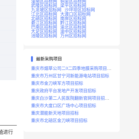
潼南区招标网
铜梁区招标网
武隆区招标网
梁平区招标网
九龙坡区招标网
沙坪坝区招标网
江北区招标网
大渡口区招标网
北碚区招标网
南岸区招标网
綦江区招标网
黔江区招标网
巴南区招标网
渝北区招标网
大足区招标网
渝中区招标网
涪陵区招标网
万州区招标网
最新采购项目
重庆市烟草公司二0二四季地膜采购项目招
标公告
重庆市万州区甘宁河新能源电站项目招标
重庆市金刀峡军方项目招标
重庆政府平台发地产开发项目招标
重庆白沙第二人民医院翻新官网项目招标
公告
重庆市大度口区广场中心项目招标
重庆潜能新天地项目招标
重庆市北碚区金刀峡项目招标
椅
进行