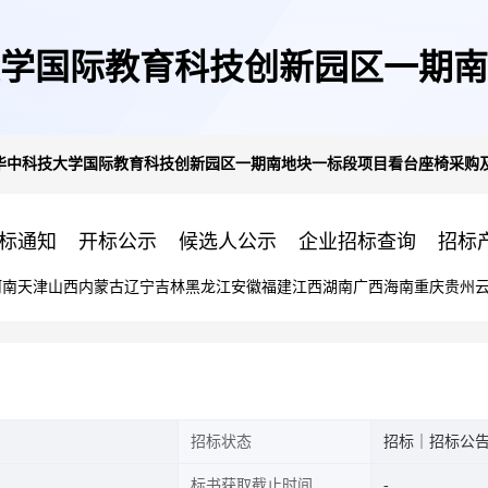
学国际教育科技创新园区一期南
华中科技大学国际教育科技创新园区一期南地块一标段项目看台座椅采购
安装招标
标通知
开标公示
候选人公示
企业招标查询
招标
河南
天津
山西
内蒙古
辽宁
吉林
黑龙江
安徽
福建
江西
湖南
广西
海南
重庆
贵州
招标状态
招标｜招标公
标书获取截止时间