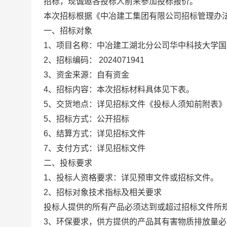
招标，现诚邀各投标人前来参加投标报价。
本次招标根据《中冶建工集团有限公司招标管理办法
一、招标对象
1
、项目名称：
中冶建工湖北分公司华中科技大学国
2
、招标编码：
2024071941
3
、
资金来源：自有资金
4
、招标内容：本次招标材料具体见下表。
5
、交货地点：详见招标文件《投标人须知前附表》
5
、招标方式：公开招标
6
、结算方式：
详见招标文件
7
、支付方式：
详见招标文件
二、投标要求
1
、投标人资格要求
：
详见预审文件或招标文件。
2
、
招标对象技术指标及相关要求
投标人提供的所有产品必须达到或超过招标文件所
3
、环保要求，供方提供的产品其有害物质排放量必