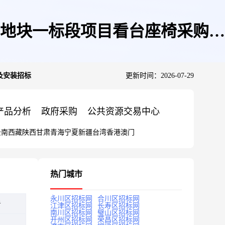
地块一标段项目看台座椅采购及
及安装招标
更新时间：2026-07-29
产品分析
政府采购
公共资源交易中心
云南
西藏
陕西
甘肃
青海
宁夏
新疆
台湾
香港
澳门
热门城市
永川区招标网
合川区招标网
告
江津区招标网
长寿区招标网
南川区招标网
璧山区招标网
开州区招标网
荣昌区招标网