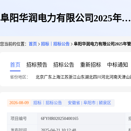
阜阳华润电力有限公司2025年管
您当前的位置：
首页
招标｜招标公告
阜阳华润电力有限公司2025
型接线端子、接头等备件采购公
首页
招标预告
招标公告
重新招标
中标通知
省份地区：
北京
广东
上海
江苏
浙江
山东
湖北
四川
河北
河南
天津
山
告
2026-08-09
招标｜招标公告
安徽省
|
阜阳市
|
颍泉区
项目编号
6FYHR020250400165
发布时间
2025-04-21 10:12:48