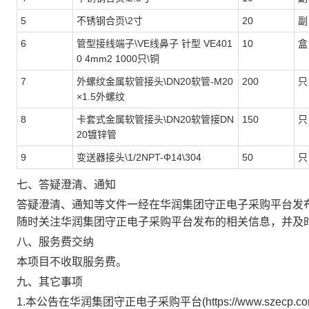
5
不锈钢合页\2寸
20
副
6
管型接线端子\VE线鼻子 针型 VE401
10
盒
0 4mm2 1000只\铜
7
外螺纹金属软管接头\DN20软管-M20
200
只
×1.5外螺纹
8
卡套式金属软管接头\DN20软管接DN
150
只
20镀锌管
9
变送器接头\1/2NPT-Φ14\304
50
只
七、答疑澄清、通知
答疑澄清、通知等文件一经在华润集团守正电子采购平台发
随时关注华润集团守正电子采购平台发布的相关信息，并及
八、服务费交纳
本项目不收取服务费。
九、其它事项
1.本公告在华润集团守正电子采购平台(
https://www.szecp.c