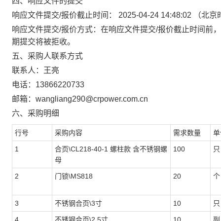
四、响应文件的提交
响应文件提交
/
报价截止时间：
2025-04-24 14:48:02
（北京
响应文件提交
/
报价方式：在响应文件提交
/
报价截止时间前，
期提交将被拒收。
五、采购人联系方式
联系人：王亮
电话：13866220733
邮箱：wangliang290@crpower.com.cn
六、采购明细
行号
采购内容
需求数量
单
1
合页\CL218-40-1 螺柱款 含不锈钢螺
100
只
母
2
门锁\MS818
20
个
3
不锈钢合页\3寸
10
只
4
不锈钢合页\2.5寸
10
副