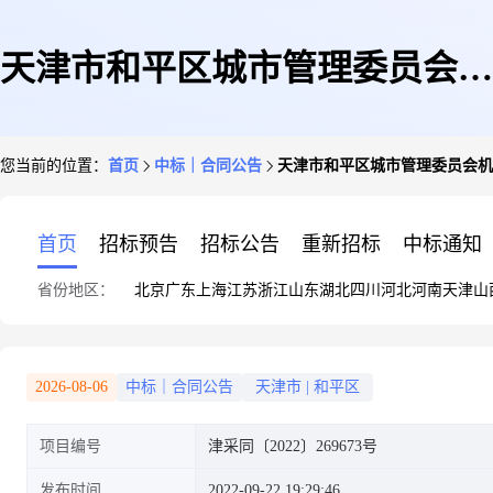
天津市和平区城市管理委员会机
您当前的位置：
首页
中标｜合同公告
天津市和平区城市管理委员会机关20
关2022年和平区绿化养护服务项
首页
招标预告
招标公告
重新招标
中标通知
省份地区：
北京
广东
上海
江苏
浙江
山东
湖北
四川
河北
河南
天津
山
目_第1包(项目编号:TCZB-
2026-08-06
中标｜合同公告
天津市
|
和平区
项目编号
津采同〔2022〕269673号
2022-C-007)合同公告
发布时间
2022-09-22 19:29:46