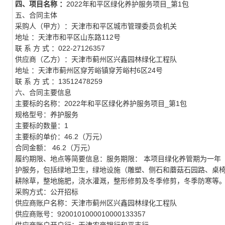
四、项目名称 ：
2022年和平区绿化养护服务项目_第1包
五、合同主体
采购人（甲方）：天津市和平区城市管理委员会机关
地址 ：天津市和平区山东路112号
联 系 方 式 ：022-27126357
供应商（乙方）：天津市蓟州区兴鑫园林绿化工程队
地址 ：天津市蓟州区穿芳峪镇穿芳峪村6区24号
联 系 方 式 ：13512478259
六、合同主要信息
主要标的名称：2022年和平区绿化养护服务项目_第1包
规格型号：养护服务
主要标的数量：1
主要标的单价：46.2（万元）
合同金额： 46.2（万元）
履约期限、地点等简要信息：服务期限： 本项目绿化养管期为一年（202
护服务，包括绿地卫生，绿地设施（雕塑、侧石和蘑菇石园路、桌
耕除草，整地施肥，浇水灌溉，整形修剪及冬季修剪，冬季防寒等
采购方式：公开招标
供应商账户名称：天津市蓟州区兴鑫园林绿化工程队
供应商账号：9200101000010000133357