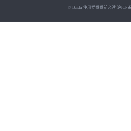
© Baidu
使用爱番番前必读
沪ICP备
NEW
HOT
暂时没有搜索结果…