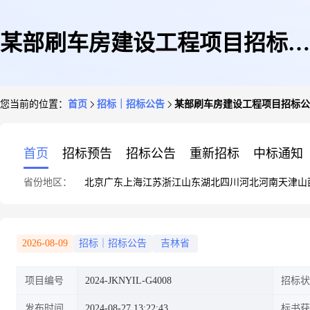
某部刷车房建设工程项目招标公
您当前的位置：
首页
招标｜招标公告
某部刷车房建设工程项目招标公告(202
告(2024-JKNYIL-G4008)
首页
招标预告
招标公告
重新招标
中标通知
省份地区：
北京
广东
上海
江苏
浙江
山东
湖北
四川
河北
河南
天津
山
2026-08-09
招标｜招标公告
吉林省
项目编号
2024-JKNYIL-G4008
招标状
发布时间
2024-08-27 13:22:43
标书获