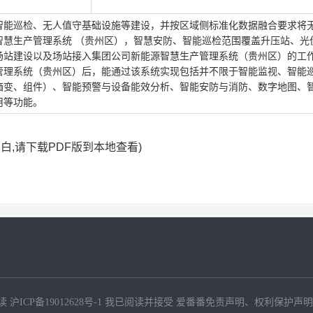
智能巡检、无人值守基础设施等建设，并按区域侧标准化数据融合要求将
智慧生产管理系统 （贵州区），智慧安防、智能巡检范围覆盖升压站、光
场站建设以及场站接入集团公司新能源智慧生产管理系统（贵州区）的工
管理系统（贵州区）后，能通过该系统实现包括并不限于智能监视、智能
箱变、组件）、智能预警与设备能效分析、智能安防与消防、数字地图、
用等功能。
空白,请下载PDF版到本地查看)
读
沪ICP备19012628号-1
我已阅读并接受
爱番番免责声明
、
权利保护声明