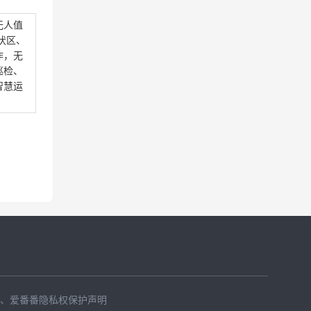
无人值
伏区、
作，无
巡检、
智慧运
、
爱番番隐私权保护声明