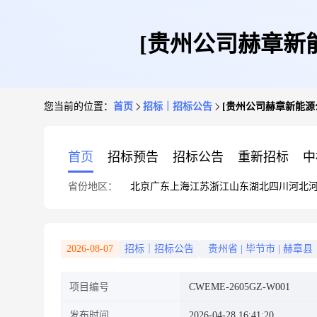
[贵州公司赫章新
您当前的位置：
首页
招标｜招标公告
[贵州公司赫章新能
首页
招标预告
招标公告
重新招标
中
省份地区：
北京
广东
上海
江苏
浙江
山东
湖北
四川
河北
2026-08-07
招标｜招标公告
贵州省
|
毕节市
|
赫章县
项目编号
CWEME-2605GZ-W001
发布时间
2026-04-28 16:41:20