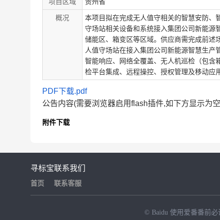
项目区域
贵州省
概况
本项目拟在完成无人值守相关的智慧安防、
守场站相关设备和系统接入集团公司新能源
储能区、箱变区等区域。供应商需完成前述
人值守场站在接入集团公司新能源智慧生产
智能响应、网络全覆盖、无人机巡检（包含
检平台集成、远程操控、授权管理及移动应
PDF下载.pdf
公告内容(需要浏览器启用flash插件,如下方显示为
附件下载
寻标宝
联系我们
首页
联系客服
© Baidu
使用爱番番前必