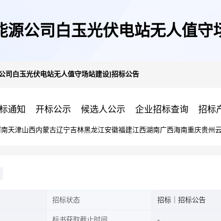
能源公司白玉光伏电站无人值守
源公司白玉光伏电站无人值守场站建设]招标公告
标通知
开标公示
候选人公示
企业招标查询
招标
河南
天津
山西
内蒙古
辽宁
吉林
黑龙江
安徽
福建
江西
湖南
广西
海南
重庆
贵州
招标状态
招标｜招标公告
标书获取截止时间