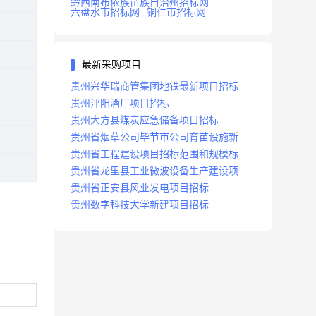
黔西南布依族苗族自治州招标网
六盘水市招标网
铜仁市招标网
最新采购项目
贵州兴华瑞商管集团地铁最新项目招标
贵州泙阳酒厂项目招标
贵州大方县煤炭应急储备项目招标
贵州省烟草公司毕节市公司育苗设施新建
及修复项目招标公告
贵州省工程建设项目招标范围和规模标准
规定
贵州省龙里县工业微波设备生产建设项目
招标
贵州省正安县风业发电项目招标
贵州数字科技大学新建项目招标