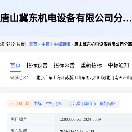
唐山冀东机电设备有限公司分离
您当前的位置：
首页
中标｜中标通知
唐山冀东机电设备有限公司分离器叶
器叶片-11.20询比价-结果公告
首页
招标预告
招标公告
重新招标
中标通知
省份地区：
北京
广东
上海
江苏
浙江
山东
湖北
四川
河北
河南
天津
山
2026-08-07
中标｜中标通知
河北省
|
唐山市
|
曹妃甸区
项目编号
12300000-XJ-2024-8589
发布时间
2024-11-22 17:37:39