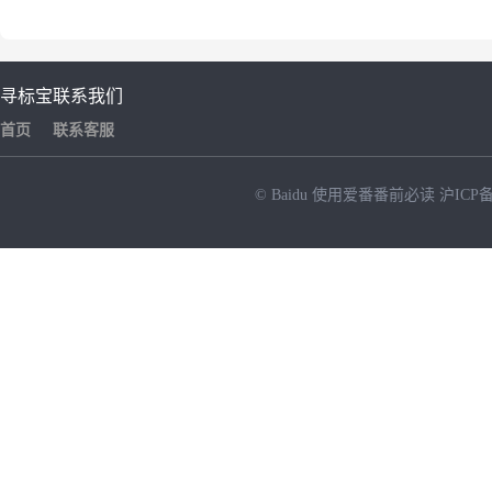
寻标宝
联系我们
首页
联系客服
© Baidu
使用爱番番前必读
沪ICP备
NEW
HOT
暂时没有搜索结果…