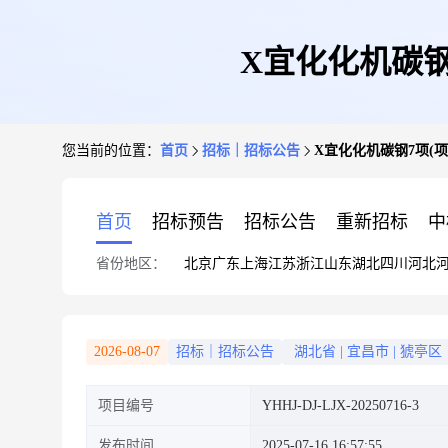
X宜化化机碳钢7项
您当前的位置：
首页
招标｜招标公告
X宜化化机碳钢7项(项目价格
首页
招标预告
招标公告
重新招标
中
省份地区：
北京
广东
上海
江苏
浙江
山东
湖北
四川
河北
2026-08-07
招标｜招标公告
湖北省
|
宜昌市
|
猇亭区
项目编号
YHHJ-DJ-LJX-20250716-3
发布时间
2025-07-16 16:57:55