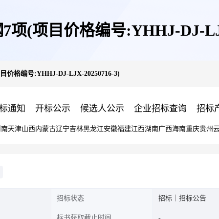
(项目价格编号:YHHJ-DJ-LJX-2
编号:YHHJ-DJ-LJX-20250716-3)
标通知
开标公示
候选人公示
企业招标查询
招标
河南
天津
山西
内蒙古
辽宁
吉林
黑龙江
安徽
福建
江西
湖南
广西
海南
重庆
贵州
招标状态
招标｜招标公告
标书获取截止时间