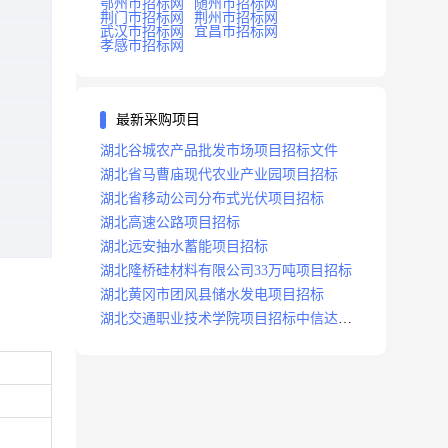
鄂州市招标网
随州市招标网
荆门市招标网
荆州市招标网
武汉市招标网
宜昌市招标网
孝感市招标网
最新采购项目
湖北谷城农产品批发市场项目招标文件
湖北省马曹庙现代农业产业园项目招标
湖北省移动公司分布式光伏项目招标
湖北高速公路项目招标
湖北远安抽水蓄能项目招标
湖北隆桥硅材料有限公司33万吨项目招标
湖北黄冈市团风县储水发电项目招标
湖北交通职业技术学院项目招标中信达咨
询