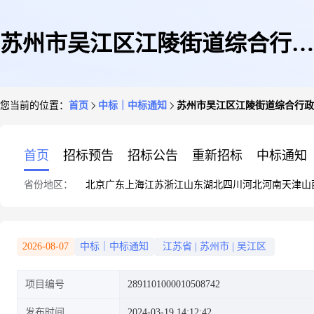
苏州市吴江区江陵街道综合行政
您当前的位置：
首页
中标｜中标通知
苏州市吴江区江陵街道综合行政
执法局关于贴纸的网上商城采购
首页
招标预告
招标公告
重新招标
中标通知
省份地区：
北京
广东
上海
江苏
浙江
山东
湖北
四川
河北
河南
天津
山
项目成交公告
2026-08-07
中标｜中标通知
江苏省
|
苏州市
|
吴江区
项目编号
2891101000010508742
发布时间
2024-03-19 14:12:42