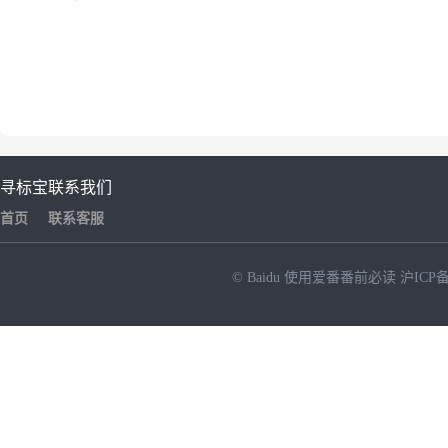
寻标宝
联系我们
首页
联系客服
© Baidu
使用爱番番前必读
沪ICP备
NEW
HOT