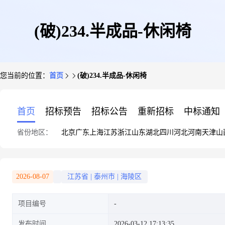
(破)234.半成品-休闲椅
您当前的位置：
首页
(破)234.半成品-休闲椅
首页
招标预告
招标公告
重新招标
中标通知
省份地区：
北京
广东
上海
江苏
浙江
山东
湖北
四川
河北
河南
天津
山
2026-08-07
江苏省
|
泰州市
|
海陵区
项目编号
发布时间
2026-03-12 17:13:35