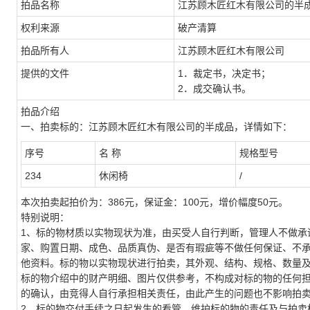
拍品名称
江苏顾木匠红木有限公司的半
权利来源
破产清算
拍品所有人
江苏顾木匠红木有限公司
提供的文件
1．裁定书
，
决定书
；
2
．
成交确认书。
拍品介绍
一、
拍卖标的：
江苏顾木匠红木有限公司的半成品，详情如下：
序号
名 称
规格型号
234
休闲椅
/
本次拍卖起拍价为：386元，保证金：
1
00元，增价幅度50元。
特别说明：
1、
标的物材质以实物现状为准，由买受人自行判断，管理人不做承
家、购置日期、成色、品质真伪、是否有瑕疵等不做任何保证、不
他资料。标的物以实物现状进行拍卖，其外观、结构、规格、数量
标的物介绍中的财产明细、图片仅供参考，不构成对标的物的任何
的确认，由竞得人自行承担相关责任，由此产生的问题也不影响拍
2、标的物交付手续之日起发生的看管、维护标的物的责任及与拍卖