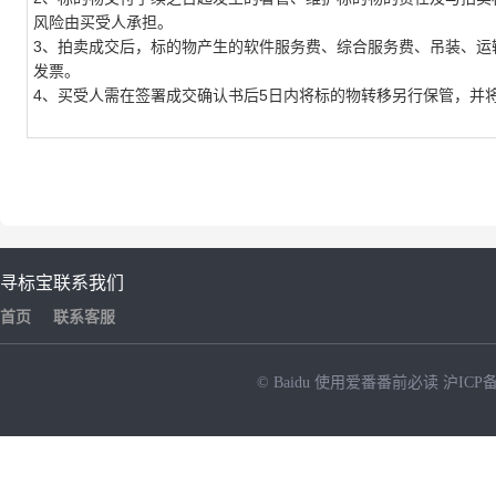
风险由买受人承担。
3、拍卖成交后，标的物产生的软件服务费、综合服务费、吊装、运
发票。
4、买受人需在签署成交确认书后5日内将标的物转移另行保管，并
寻标宝
联系我们
首页
联系客服
© Baidu
使用爱番番前必读
沪ICP备
NEW
HOT