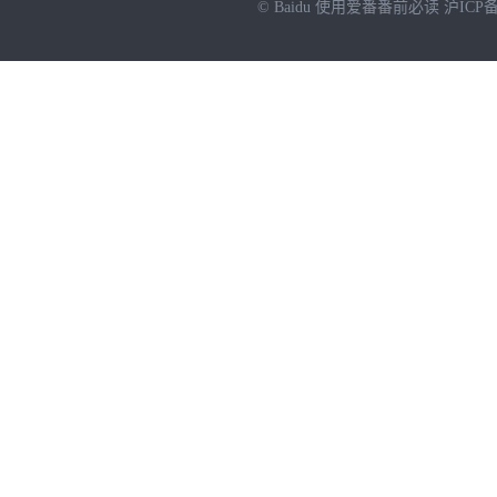
© Baidu
使用爱番番前必读
沪ICP备
NEW
HOT
暂时没有搜索结果…