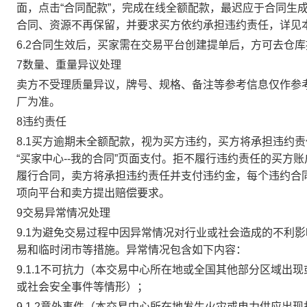
面，点击“合同配款”，完成在线全额配款，最迟应于合同生成当
合同、资源不再保留，并要求买方依约承担违约责任，详见
6.2合同生效后，买家需在交易平台创建提单后，方可去仓
7数量、重量异议处理
卖方不受理质量异议，牌号、规格、备注等参考信息仅作参
厂为准。
8违约责任
8.1买方逾期未全额配款，视为买方违约，买方将承担违约
“买家中心--我的合同”页面支付。拒不履行违约责任的买
履行合同，卖方将承担违约责任并支付违约金，每个违约合同
项向平台和卖方提出赔偿要求。
9交易异常情况处理
9.1为避免交易过程中因异常情况对行业或社会造成的不利
易和临时闭市等措施。异常情况包含如下内容：
9.1.1不可抗力（本交易中心所在地或全国其他部分区域
或社会安全事件等情形）；
9.1.2意外事件（本交易中心所在地发生火灾或电力供应出