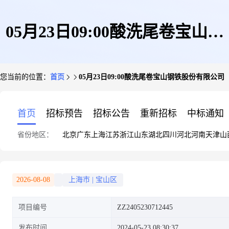
05月23日09:00酸洗尾卷宝山钢
您当前的位置：
首页
05月23日09:00酸洗尾卷宝山钢铁股份有限公司
铁股份有限公司
首页
招标预告
招标公告
重新招标
中标通知
省份地区：
北京
广东
上海
江苏
浙江
山东
湖北
四川
河北
河南
天津
山
2026-08-08
上海市
|
宝山区
项目编号
ZZ2405230712445
发布时间
2024-05-23 08:30:37