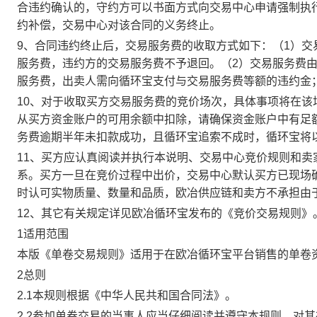
合违约确认的，守约方可以书面方式向交易中心申请强制执
约补偿，交易中心对该合同的义务终止。
9、合同违约终止后，交易服务费的收取方式如下：（1）
服务费，违约方的交易服务费不予退回。（2）交易服务费
服务费，出卖人需向循环宝支付与交易服务费等额的违约金
10、对于收取买方交易服务费的竞价场次，具体事项将在
从买方资金账户的可用余额中扣除，请确保资金账户中有足
务费逾期半年未扣款成功，且循环宝追索不成时，循环宝将
11、买方应认真阅读并执行本说明、交易中心竞价规则和
系。买方一旦在竞价过程中出价，交易中心默认买方已现场
时认可实物质量、数量和品质，欧冶供应链和卖方不承担由
12、其它有关规定详见欧冶循环宝发布的《竞价交易规则》
1适用范围
本版《单卷交易规则》适用于在欧冶循环宝平台销售的单卷
2总则
2.1本规则根据《中华人民共和国合同法》。
2.2参加单卷交易的当事人应当仔细阅读并遵守本规则，对