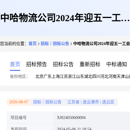
中哈物流公司2024年迎五一工会
您当前的位置：
首页
招标｜招标公告
中哈物流公司2024年迎五一工
活动奖品
首页
招标预告
招标公告
重新招标
中标通知
省份地区：
北京
广东
上海
江苏
浙江
山东
湖北
四川
河北
河南
天津
山
2026-08-07
招标｜招标公告
江苏省
|
连云港市
|
连云区
项目编号
XJ024050600094
发布时间
2024-05-06 11:18:54