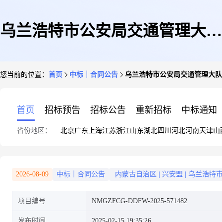
乌兰浩特市公安局交通管理大队
您当前的位置：
首页
中标｜合同公告
乌兰浩特市公安局交通管理大队
车辆维修和保养服务定点服务采
首页
招标预告
招标公告
重新招标
中标通知
省份地区：
北京
广东
上海
江苏
浙江
山东
湖北
四川
河北
河南
天津
山
购合同
2026-08-09
中标｜合同公告
内蒙古自治区
|
兴安盟
|
乌兰浩特
项目编号
NMGZFCG-DDFW-2025-571482
发布时间
2025-02-15 19:35:26