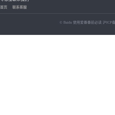
首页
联系客服
© Baidu
使用爱番番前必读
沪ICP备
NEW
HOT
暂时没有搜索结果…