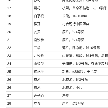
16
赤芍
内蒙仿野生货，过4号筛
17
菊花
杭菊，单朵不黏连，过10号筛
18
白茅根
长段，10-15mm
19
稻芽
符合现行中国药典
20
姜黄
厚片，过4号筛
21
南沙参
厚片，过4号筛
22
三棱
薄片，除净毛，过10号筛
23
北沙参
内蒙货，短段，过4号筛，品
24
山茱萸
无糖皮，过2号筛，杂质不超3
25
枸杞子
新货，≤280粒，无色差
26
苍术
北苍术，过3号筛
26
苍术
北苍术，小片
27
莲子心
净货
28
党参
厚片，过3号筛