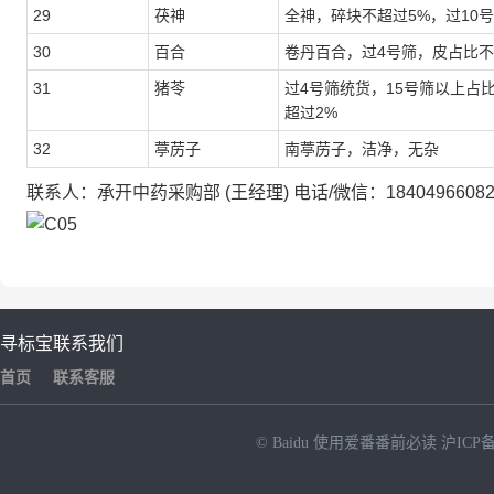
29
茯神
全神，碎块不超过5%，过10
30
百合
卷丹百合，过4号筛，皮占比不
31
猪苓
过4号筛统货，15号筛以上占
超过2%
32
葶苈子
南葶苈子，洁净，无杂
联系人：承开中药采购部 (王经理) 电话/微信：1840496608
寻标宝
联系我们
首页
联系客服
© Baidu
使用爱番番前必读
沪ICP备