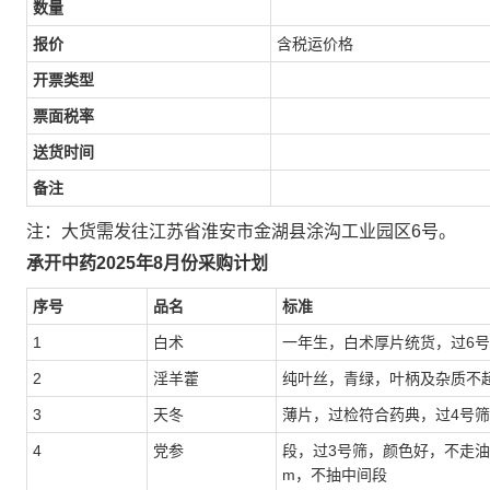
数量
报价
含税运价格
开票类型
票面税率
送货时间
备注
注：大货需发往江苏省淮安市金湖县涂沟工业园区6号。
承开中药
2025
年8月份采购计划
序号
品名
标准
1
白术
一年生，白术厚片统货，过6
2
淫羊藿
纯叶丝，青绿，叶柄及杂质不超
3
天冬
薄片，过检符合药典，过4号
4
党参
段，过3号筛，颜色好，不走油，
m，不抽中间段