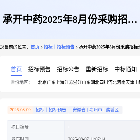
承开中药2025年8月份采购招标
您当前的位置：
首页
招标｜招标预告
承开中药2025年8月份采购招标
计划
首页
招标预告
招标公告
重新招标
中标通知
省份地区：
北京
广东
上海
江苏
浙江
山东
湖北
四川
河北
河南
天津
山
2026-08-09
招标｜招标预告
安徽省
|
亳州市
|
谯城区
项目编号
发布时间
2025-08-07 11:07:14