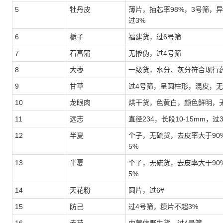
5
牡丹皮
薄片，抽芯率98%，3号筛，
过3%
6
栀子
福建货，过6号筛
7
石菖蒲
无掺伪，过4号筛
8
大枣
一级货，水分、灰分符合现行
9
甘草
过4号筛，呈圆柱形，混皮，
10
龙眼肉
烘干货，色黄白，颜色鲜明，
11
远志
直径234，长段10-15mm，
12
半夏
个子，无硫货，去皮率大于90
5%
13
半夏
个子，无硫货，去皮率大于90
5%
14
天花粉
圆片，过6#
15
防己
过4号筛，糠片不超3%