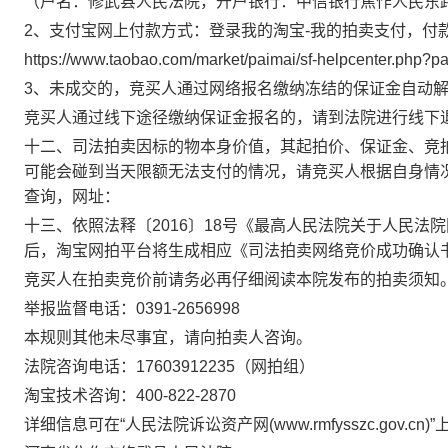
（户名：修武县人民法院，开户银行：中信银行焦作人民东
2、支付宝网上付款方式：登录我的淘宝-我的拍卖支付，付
https://www.taobao.com/market/paimai/sf-helpcenter.php?p
3、未成交的，竞买人通过网络报名缴纳冻结的保证金自动
竞买人通过线下途径缴纳保证金报名的，请到法院进行线下
十二、司法拍卖因标的物本身价值，其起拍价、保证金、竞
可能会碰到当天限额无法支付的情况，请竞买人根据自身情
查询，网址：
十三、依照法释〔
2016〕18号《最高人民法院关于人民
后，淘宝网拍平台将生成相应《司法拍卖网络竞价成功确认
竞买人在拍卖竞价前请务必再仔细阅读本院发布的拍卖须知
举报监督电话：
0391-2656998
本规则其他未尽事宜，请向拍卖人咨询。
法院咨询电话：
17603912235（网拍组）
淘宝技术咨询：
400-822-2870
详细信息可在
“人民法院诉讼资产网(www.rmfysszc.gov.cn)