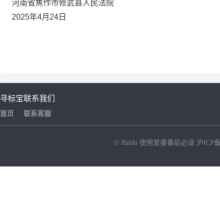
河南省焦作市修武县人民法院
2025年4月24日
寻标宝
联系我们
首页
联系客服
© Baidu
使用爱番番前必读
沪ICP备
NEW
HOT