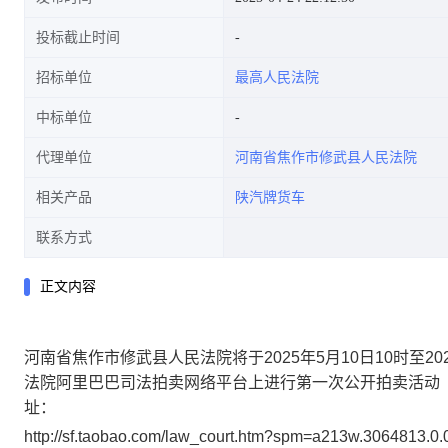
投标截止时间
招标单位
最高人民法院
中标单位
代理单位
河南省焦作市修武县人民法院
相关产品
陕汽牌货车
联系方式
正文内容
河南省焦作市修武县人民法院将于
2025
年
5月10日
10
时至
20
法院阿里巴巴司法拍卖网络平台上进行第一次公开拍卖活动
址：
http://sf.taobao.com/law_court.htm?spm=a213w.3064813.