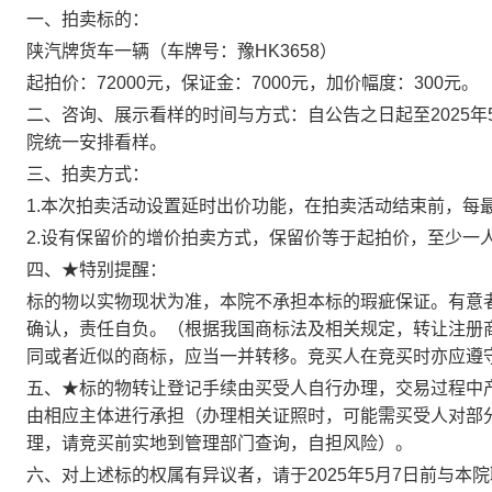
一、
拍卖标的
：
陕汽牌货车一辆（车牌号：豫
HK3658）
起拍价
：
72000元，保证金：7000元，加价幅度：300元。
二、
咨询、展示看样
的时间与方式：自
公告之日
起至
2025
年
院统一安排看样。
三、拍卖方式：
1.
本次拍卖活动设置延时出价功能，在拍卖活动结束前，每
2.
设有保留价的增价拍卖方式，保留价等于起拍价，至少一
四、
★
特别提醒：
标的物以实物现状为准，本院不承担本标的瑕疵保证。有意
确认，责任自负。（根据我国商标法及相关规定，转让注册
同或者近似的商标，应当一并转移。竞买人在竞买时亦应遵
五、
★
标的物转让登记手续由买受人自行办理，交易过程中
由相应主体进行承担（办理相关证照时，可能需买受人对部
理，请竞买前实地到管理部门查询，自担风险
）。
六、对上述标的权属有
异议者
，请于
2025
年
5月7日前与本