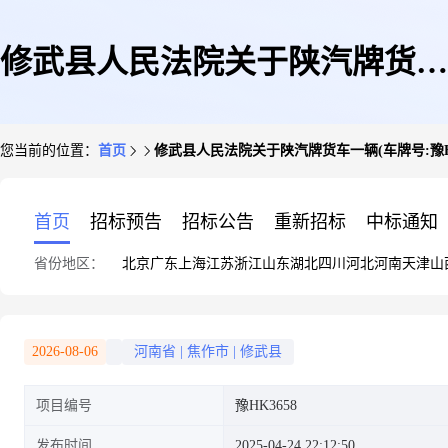
修武县人民法院关于陕汽牌货车
您当前的位置：
首页
修武县人民法院关于陕汽牌货车一辆(车牌号:豫HK
一辆(车牌号:豫HK3658)(第一次
首页
招标预告
招标公告
重新招标
中标通知
省份地区：
北京
广东
上海
江苏
浙江
山东
湖北
四川
河北
河南
天津
山
拍卖)的公告
2026-08-06
河南省
|
焦作市
|
修武县
项目编号
豫HK3658
发布时间
2025-04-24 22:12:50