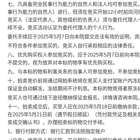
七、凡具备完全民事行为能力的自然人和法人均可参加竞买
事行为能力的自然人）进行，但须在竞买开始
12小时前向
竞买人（法定代表人、其他组织的负责人）须与委托代理人
续不全，竞买活动认定为委托代理人的个人行为。
委托手续
应于
2025
年
5月7日
向本院提交合法有效的证明，资
不符合条件参加竞买的，竞买人自行承担相应的法律责任。
八、
优先购买权人
参加竞买的，应于
2025
年
5月7日
前向本院
不提交的，视为放弃对本标的物享有优先购买权。
九、与本标的物有利害关系的当事人可参加竞拍，不参加竞
十、拍卖竞价前将通过网拍系统将在竞买人支付宝账户内冻
保证金自动解冻，冻结期间不计利息。本标的物竞得者原冻
竞买人也可通过线下途径缴纳保证金报名，详情请咨询本院
十一、拍卖成交后，买受人应在
2025
年
5月18日
前
缴纳余款
在
2025
年
5月21日前
（遇节假日顺延）（凭付款凭证及相关
卖成交确认书
》，办理拍卖标的物交付手续。
1、银行付款方式：银行汇款到法院指定账户