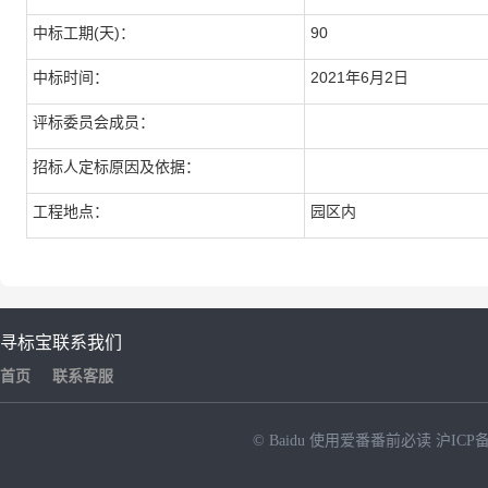
中标工期(天)：
90
中标时间：
2021年6月2日
评标委员会成员：
招标人定标原因及依据：
工程地点：
园区内
寻标宝
联系我们
首页
联系客服
© Baidu
使用爱番番前必读
沪ICP备