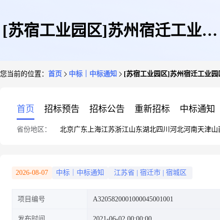
[苏宿工业园区]苏州宿迁工业园
您当前的位置：
首页
中标｜中标通知
[苏宿工业园区]苏州宿迁工业园
区2020年市政基础设施项目苏宿
首页
招标预告
招标公告
重新招标
中标通知
省份地区：
北京
广东
上海
江苏
浙江
山东
湖北
四川
河北
河南
天津
山
工业园区停车便利化
2026-08-07
中标｜中标通知
江苏省
|
宿迁市
|
宿城区
项目编号
A3205820001000045001001
发布时间
2021-06-02 00:00:00