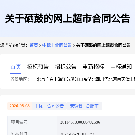
关于硒鼓的网上超市合同公告
您当前的位置：
首页
中标｜合同公告
关于硒鼓的网上超市合同公告
首页
招标预告
招标公告
重新招标
中标通知
省份地区：
北京
广东
上海
江苏
浙江
山东
湖北
四川
河北
河南
天津
山
2026-08-08
中标｜合同公告
安徽省
|
合肥市
项目编号
2011451000000402586
发布时间
2024-04-26 10:17:25