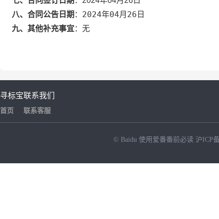
七、合同签订日期
：
2024年04月26日
2024年04月26日
八、合同公告日期
：
九、其他补充事宜
：
无
寻标宝
联系我们
首页
联系客服
© Baidu
使用爱番番前必读
沪ICP备
NEW
HOT