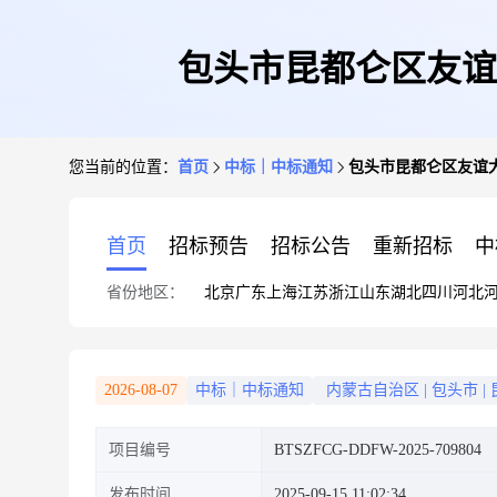
包头市昆都仑区友谊
您当前的位置：
首页
中标｜中标通知
包头市昆都仑区友谊
首页
招标预告
招标公告
重新招标
中
省份地区：
北京
广东
上海
江苏
浙江
山东
湖北
四川
河北
2026-08-07
中标｜中标通知
内蒙古自治区
|
包头市
|
项目编号
BTSZFCG-DDFW-2025-709804
发布时间
2025-09-15 11:02:34