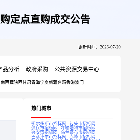
购定点直购成交公告
更新时间：2026-07-20
产品分析
政府采购
公共资源交易中心
云南
西藏
陕西
甘肃
青海
宁夏
新疆
台湾
香港
澳门
热门城市
鄂尔多斯市招标网
包头市招标网
通辽市招标网
呼和浩特市招标网
兴安盟招标网
乌兰察布市招标网
巴彦淖尔市招标网
赤峰市招标网