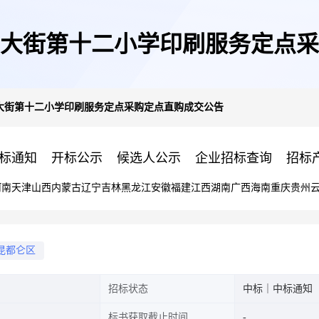
大街第十二小学印刷服务定点采
大街第十二小学印刷服务定点采购定点直购成交公告
标通知
开标公示
候选人公示
企业招标查询
招标
河南
天津
山西
内蒙古
辽宁
吉林
黑龙江
安徽
福建
江西
湖南
广西
海南
重庆
贵州
昆都仑区
招标状态
中标｜中标通知
标书获取截止时间