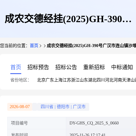
成农交德经挂(2025)GH-390号
您当前的位置：
首页
成农交德经挂(2025)GH-390号广汉市连山镇沙堆
广汉市连山镇沙堆村8-17组
首页
招标预告
招标公告
重新招标
中标通知
省份地区：
北京
广东
上海
江苏
浙江
山东
湖北
四川
河北
河南
天津
山
140.7亩土地经营权流转项目
2026-08-07
四川省
|
德阳市
|
广汉市
项目编号
DY-GHS_CQ_2025_S_0660
发布时间
2025-11-26 17:17:41