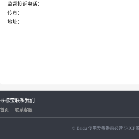
监督投诉电话：
传真：
地址：
寻标宝
联系我们
首页
联系客服
© Baidu
使用爱番番前必读
沪ICP备