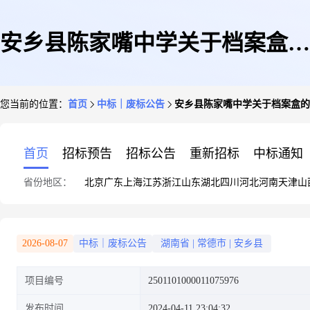
安乡县陈家嘴中学关于档案盒的
您当前的位置：
首页
中标｜废标公告
安乡县陈家嘴中学关于档案盒的
网上超市采购项目异常公告
首页
招标预告
招标公告
重新招标
中标通知
省份地区：
北京
广东
上海
江苏
浙江
山东
湖北
四川
河北
河南
天津
山
2026-08-07
中标｜废标公告
湖南省
|
常德市
|
安乡县
项目编号
2501101000011075976
发布时间
2024-04-11 23:04:32