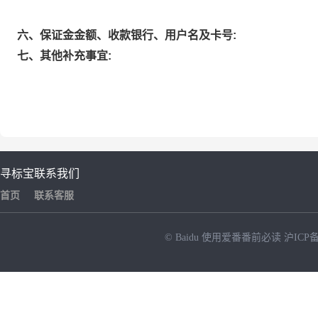
六、保证金金额、收款银行、用户名及卡号:
七、其他补充事宜:
寻标宝
联系我们
首页
联系客服
© Baidu
使用爱番番前必读
沪ICP备
NEW
HOT