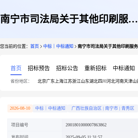
南宁市司法局关于其他印刷服务
您当前的位置：
首页
中标｜中标通知
南宁市司法局关于其他印刷服务
的框架协议采购项目成交公告
首页
招标预告
招标公告
重新招标
中标通知
省份地区：
北京
广东
上海
江苏
浙江
山东
湖北
四川
河北
河南
天津
山
2026-08-10
中标｜中标通知
广西壮族自治区
|
南宁市
|
青秀区
项目编号
2001801000007863862
发布时间
2025-09-05 11:31:57