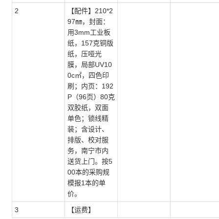
2
【配件】210*2
97㎜，封面：
用3mm工业板
纸，157克铜版
纸，压哑光
膜，局部UV10
0c㎡，四色印
刷；内页：192
P（96页）80克
双胶纸，双面
单色；锁线精
装；含设计、
排版、校对服
务，南宁市内
送货上门。按5
00本的采购规
模报1本的单
价。
3
【运费】