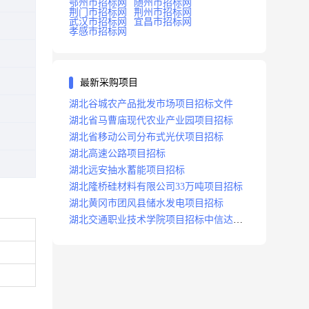
鄂州市招标网
随州市招标网
荆门市招标网
荆州市招标网
武汉市招标网
宜昌市招标网
孝感市招标网
最新采购项目
湖北谷城农产品批发市场项目招标文件
湖北省马曹庙现代农业产业园项目招标
湖北省移动公司分布式光伏项目招标
湖北高速公路项目招标
湖北远安抽水蓄能项目招标
湖北隆桥硅材料有限公司33万吨项目招标
湖北黄冈市团风县储水发电项目招标
湖北交通职业技术学院项目招标中信达咨
询