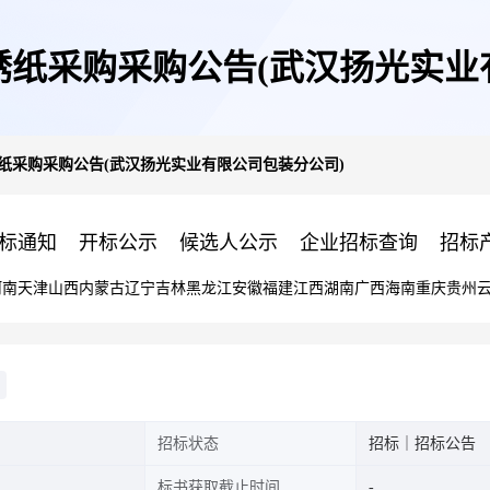
防锈纸采购采购公告(武汉扬光实
防锈纸采购采购公告(武汉扬光实业有限公司包装分公司)
标通知
开标公示
候选人公示
企业招标查询
招标
河南
天津
山西
内蒙古
辽宁
吉林
黑龙江
安徽
福建
江西
湖南
广西
海南
重庆
贵州
招标状态
招标｜招标公告
标书获取截止时间