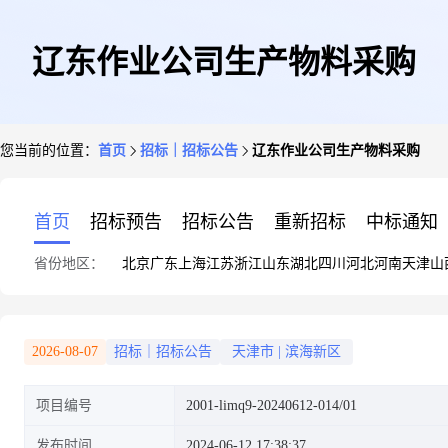
辽东作业公司生产物料采购
您当前的位置：
首页
招标｜招标公告
辽东作业公司生产物料采购
首页
招标预告
招标公告
重新招标
中标通知
省份地区：
北京
广东
上海
江苏
浙江
山东
湖北
四川
河北
河南
天津
山
2026-08-07
招标｜招标公告
天津市
|
滨海新区
项目编号
2001-limq9-20240612-014/01
发布时间
2024-06-12 17:38:37