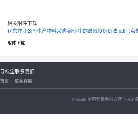
相关附件下载
辽东作业公司生产物料采购-经评审的最低投标价法.pdf（点
附件下载
寻标宝
联系我们
首页
联系客服
© Baidu
使用爱番番前必读
沪ICP备
NEW
HOT