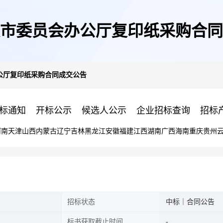
市委员会办公厅复印纸采购合同
公厅复印纸采购合同成交公告
标通知
开标公示
候选人公示
企业招标查询
招标
河南
天津
山西
内蒙古
辽宁
吉林
黑龙江
安徽
福建
江西
湖南
广西
海南
重庆
贵州
招标状态
中标｜合同公告
标书获取截止时间