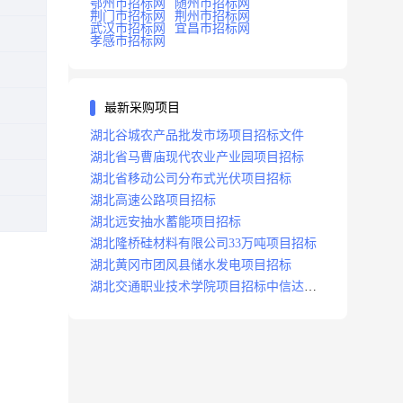
鄂州市招标网
随州市招标网
荆门市招标网
荆州市招标网
武汉市招标网
宜昌市招标网
孝感市招标网
最新采购项目
湖北谷城农产品批发市场项目招标文件
湖北省马曹庙现代农业产业园项目招标
湖北省移动公司分布式光伏项目招标
湖北高速公路项目招标
湖北远安抽水蓄能项目招标
湖北隆桥硅材料有限公司33万吨项目招标
湖北黄冈市团风县储水发电项目招标
湖北交通职业技术学院项目招标中信达咨
询