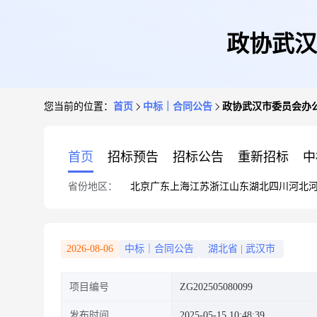
政协武汉
您当前的位置：
首页
中标｜合同公告
政协武汉市委员会办
首页
招标预告
招标公告
重新招标
中
省份地区：
北京
广东
上海
江苏
浙江
山东
湖北
四川
河北
2026-08-06
中标｜合同公告
湖北省
|
武汉市
项目编号
ZG202505080099
发布时间
2025-05-15 10:48:39