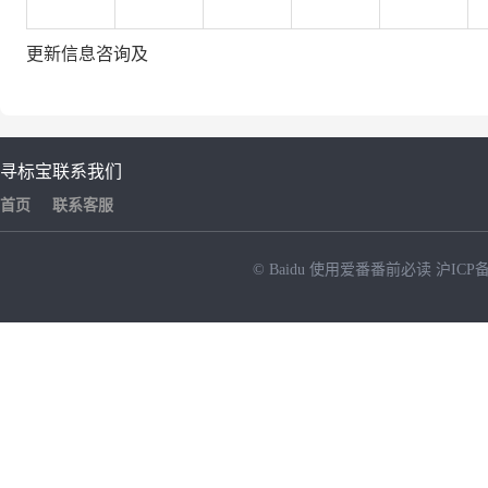
更新信息咨询及
寻标宝
联系我们
首页
联系客服
© Baidu
使用爱番番前必读
沪ICP备
NEW
HOT