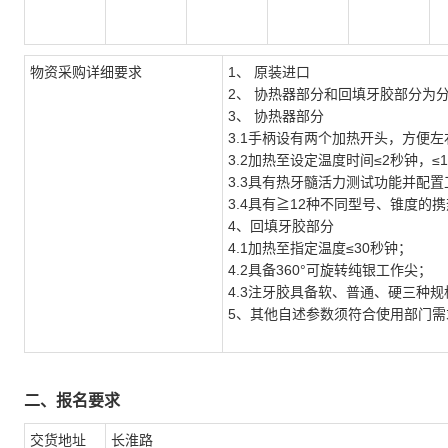
物资采购详细要求
1、 原装进口
2、 协热器部分和回填牙胶部分为
3、 协热器部分
3.1手柄设有两个加热开头，方便
3.2加热至设定温度时间≤2秒钟，≤
3.3具有热牙髓活力测试功能并配
3.4具有≧12种不同型号、锥度的
4、回填牙胶部分
4.1加热至指定温度≤30秒钟；
4.2具备360°可旋转纯银工作尖；
4.3注牙胶具备软、普通、硬三种规
5、其他自述参数须符合使用部门需
二、报名要求
交货地址
长淮路