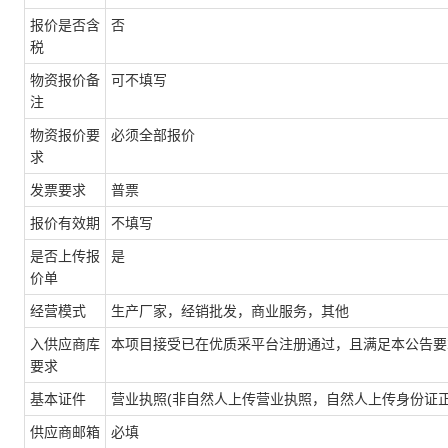
报价是否含
否
税
物资报价备
可不填写
注
物资报价要
必须全部报价
求
发票要求
普票
报价有效期
不填写
是否上传报
是
价单
经营模式
生产厂家，经销批发，商业服务，其他
入供应商库
本项目接受已在优质采平台注册通过，且满足本公告要
要求
基本证件
营业执照(非自然人上传营业执照，自然人上传身份证正
供应商邮箱
必填