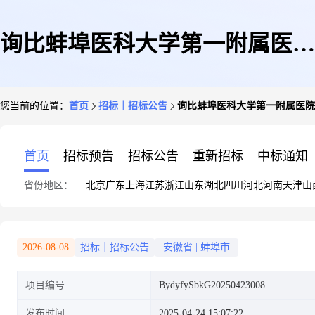
询比蚌埠医科大学第一附属医院
您当前的位置：
首页
招标｜招标公告
询比蚌埠医科大学第一附属医院
热压胶充填机(进口)采购公告
首页
招标预告
招标公告
重新招标
中标通知
省份地区：
北京
广东
上海
江苏
浙江
山东
湖北
四川
河北
河南
天津
山
2026-08-08
招标｜招标公告
安徽省
|
蚌埠市
项目编号
BydyfySbkG20250423008
发布时间
2025-04-24 15:07:22