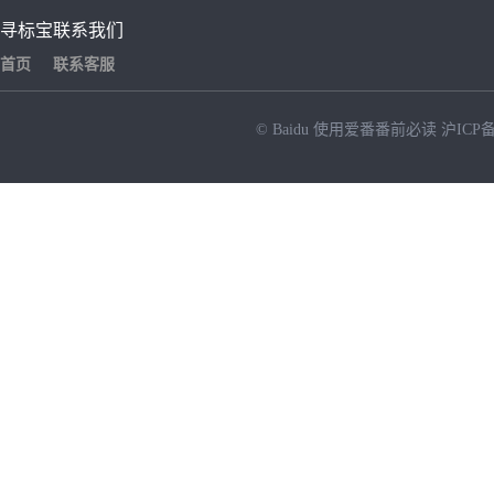
寻标宝
联系我们
首页
联系客服
© Baidu
使用爱番番前必读
沪ICP备
NEW
HOT
暂时没有搜索结果…