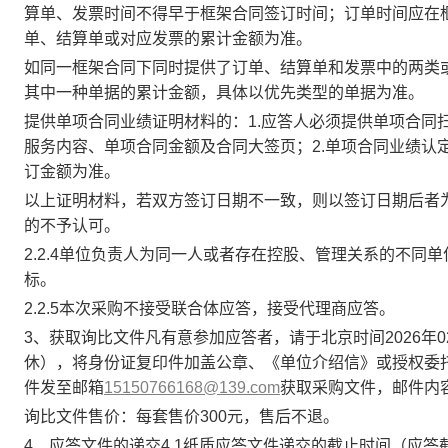
算单、发票时间不得早于框架合同签订时间；订单时间应在框
单、结算单或对应发票的累计金额为准。
如同一框架合同下同时提供了订单、结算单和发票中的两类
其中一种单据的累计金额，具体以优先类型的单据为准。
提供单项合同业绩证明材料的：1.应答人必须提供单项合同
服务内容、单项合同金额及合同大签页；2.单项合同业绩认
订金额为准。
以上证明材料，若双方签订日期不一致，则以签订日期后者
的不予认可。
2.2.4单位负责人为同一人或者存在控股、管理关系的不
标。
2.2.5本次采购不接受联合体应答，接受代理商应答。
3、获取询比文件凡有意参加应答者，请于北京时间2026年02月1
休），将身份证复印件加盖公章、《单位介绍信》或授权委
件发至邮箱
15150766168@139.com
获取采购文件，邮件内
询比文件售价：每套售价300元，售后不退。
4、应答文件的递交4.1纸质应答文件递交的截止时间（应答截止