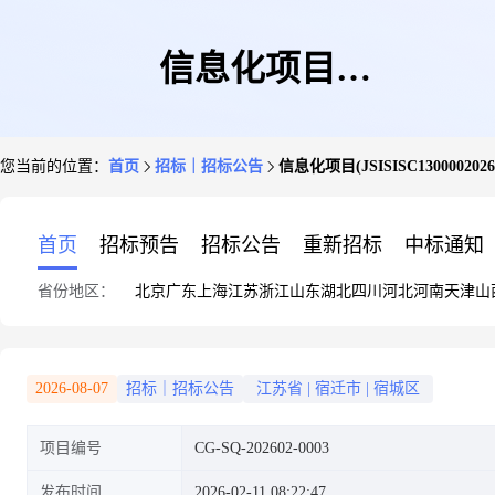
信息化项目
您当前的位置：
首页
招标｜招标公告
信息化项目(JSISISC130000202
(JSISISC13000020260126003)-
首页
招标预告
招标公告
重新招标
中标通知
省份地区：
北京
广东
上海
江苏
浙江
山东
湖北
四川
河北
河南
天津
山
询比公告
2026-08-07
招标｜招标公告
江苏省
|
宿迁市
|
宿城区
项目编号
CG-SQ-202602-0003
发布时间
2026-02-11 08:22:47