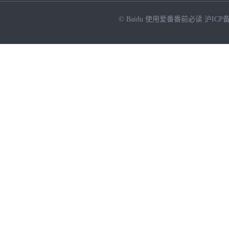
© Baidu
使用爱番番前必读
沪ICP备
NEW
HOT
暂时没有搜索结果…