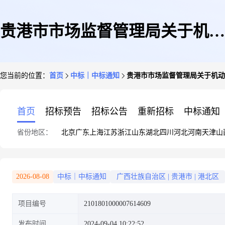
贵港市市场监督管理局关于机动
您当前的位置：
首页
中标｜中标通知
贵港市市场监督管理局关于机动
车保险服务的框架协议采购项目
首页
招标预告
招标公告
重新招标
中标通知
省份地区：
北京
广东
上海
江苏
浙江
山东
湖北
四川
河北
河南
天津
山
成交公告
2026-08-08
中标｜中标通知
广西壮族自治区
|
贵港市
|
港北区
项目编号
2101801000007614609
发布时间
2024-09-04 10:22:52