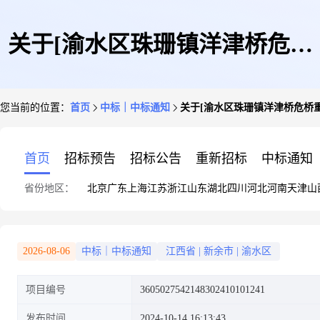
关于[渝水区珠珊镇洋津桥危桥
您当前的位置：
首页
中标｜中标通知
关于[渝水区珠珊镇洋津桥危桥重
重建工程交(竣)工验收检测]中
首页
招标预告
招标公告
重新招标
中标通知
省份地区：
北京
广东
上海
江苏
浙江
山东
湖北
四川
河北
河南
天津
山
选结果的公告
2026-08-06
中标｜中标通知
江西省
|
新余市
|
渝水区
项目编号
3605027542148302410101241
发布时间
2024-10-14 16:13:43