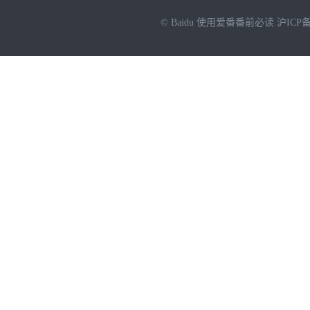
© Baidu
使用爱番番前必读
沪ICP备
NEW
HOT
暂时没有搜索结果…