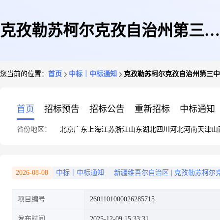
克孜勒苏柯尔克孜自治州第三中
您当前的位置：
首页
中标｜中标通知
克孜勒苏柯尔克孜自治州第三中
学关于四件套的网上超市采购项
首页
招标预告
招标公告
重新招标
中标通知
省份地区：
北京
广东
上海
江苏
浙江
山东
湖北
四川
河北
河南
天津
山
目成交公告
2026-08-08
中标｜中标通知
新疆维吾尔自治区
|
克孜勒苏柯尔
项目编号
2601101000026285715
发布时间
2025-12-09 15:33:31