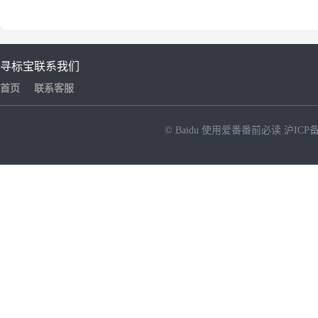
寻标宝
联系我们
首页
联系客服
© Baidu
使用爱番番前必读
沪ICP备
NEW
HOT