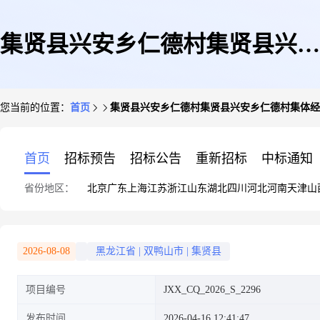
集贤县兴安乡仁德村集贤县兴安
您当前的位置：
首页
集贤县兴安乡仁德村集贤县兴安乡仁德村集体经济
乡仁德村集体经济组织16.8亩使
首页
招标预告
招标公告
重新招标
中标通知
省份地区：
北京
广东
上海
江苏
浙江
山东
湖北
四川
河北
河南
天津
山
用权
2026-08-08
黑龙江省
|
双鸭山市
|
集贤县
项目编号
JXX_CQ_2026_S_2296
发布时间
2026-04-16 12:41:47