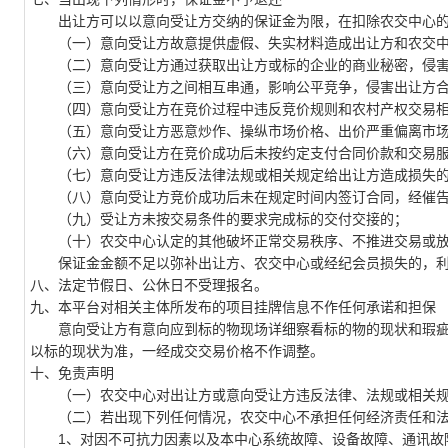
出让方可以以意向受让方交纳的保证金为限，在扣除农交中心的
（一）意向受让方故意提供虚假、失实材料造成出让方和农交中
（二）意向受让方通过获取出让方或标的企业的商业秘密，侵害
（三）意向受让方之间相互串通，影响公平竞争，侵害出让方合
（四）意向受让方在竞价过程中违反竞价规则和农村产权交易相
（五）意向受让方恶意炒作、操纵市场价格、出价严重偏离市场
（六）意向受让方在竞价成功后未按约定支付合同价款和交易服
（七）意向受让方违反法律法规或相关规定给出让方造成损失
（八）意向受让方竞价成功后未在规定时间内签订合同，经催告
（九）受让方未按交易条件的要求完成标的交付交接的；
（十）农交中心认定的其他破坏正常交易秩序、不推进交易或放
保证金金额不足以弥补出让方、农交中心或经纪会员损失的，利
八、法定节假日、公休日不受理报名。
九、本平台对相关主体所发布的项目挂牌信息不作任何承诺和担保
意向受让方有意向应到标的物现场详细察看标的物的现状和瑕疵
以标的现状为准，一经成交交易价格不作调整。
十、免责声明
（一）农交中心对出让方或意向受让方违反法律、法规或相关规
（二）若出现下列任何情况，农交中心不承担任何经济责任和法
1、对因不可抗力因素以及本中心系统故障、设备故障、通讯故障