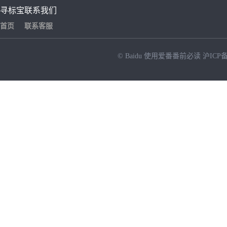
寻标宝
联系我们
首页
联系客服
© Baidu
使用爱番番前必读
沪ICP备
NEW
HOT
暂时没有搜索结果…