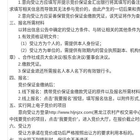
1.意向受让方应填写并提示竞价保证金汇出银行将其填写的备注
求填写相关信息而导致其无法参与竞价的，由此产生的一切后果和
2.意向受让方应妥善保管竞价保证金缴款凭证，该凭证将作为查
三、报名所需材料
以转出信息公告中确定的受让方条件、与转让相关的其他条件
1.有效资格证明文件：
（1）受让方为个人的，需提供本人身份证；
（2）受让方为单位的，需提供有效期内的营业执照副本、机构代
章）、合作社成员大会决议/股东会决议/董事会决议。
2.缴款凭证。
3.保证金退还所需报名人本人名下的有效银行卡。
四、报名：
竞价保证金缴纳后：
1.线下报名：携带竞价保证金缴款凭证的原件以及报名所需材料
2.线上报名：点击“我要报名”按钮，填写报名信息，以附件形式
五、实行网上电子竞价的项目
意向受让方登录http://www.hljnjzx.com(黑龙江农村产
中找要竞价的项目，点击“我要竞价”，进入竞价大厅，在报价截止
六、受让方
受让方承诺在竞价成功后严格按照出让方的要求利用本标的。
七、当出现下列情形时，保证金不予退还