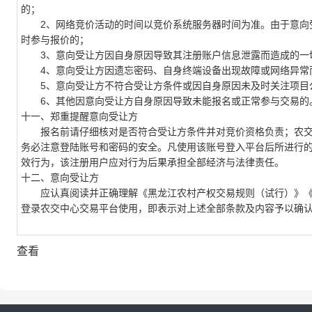
的；
2、网络竞价活动的时间以竞价系统服务器时间为准。由于意向受
时参与报价的；
3、意向受让方因自身原因导致其注册账户信息泄露而造成的一
4、意向受让方因遗忘密码、自身终端设备出现故障或网络异常
5、意向受让方不符合受让方条件或因自身原因未及时关注项目
6、其他因意向受让方自身原因导致未能报名或正常参与交易的
十一、郑重提醒意向受让方
报名前请仔细核对是否符合受让方条件并对竞价资格负责；农交
务必注意登陆账号和密码的安全。凡使用该账号登入平台后所进行
效行为，该注册用户应对行为后果承担全部经济与法律责任。
十二、意向受让方
应认真阅读并正确理解《黑龙江农村产权交易规则（试行）》《
登录农交中心交易平台使用，即表示对上述全部条款及内容予以确
查看