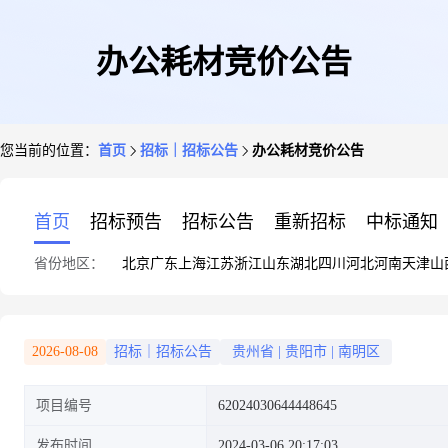
办公耗材竞价公告
您当前的位置：
首页
招标｜招标公告
办公耗材竞价公告
首页
招标预告
招标公告
重新招标
中标通知
省份地区：
北京
广东
上海
江苏
浙江
山东
湖北
四川
河北
河南
天津
山
2026-08-08
招标｜招标公告
贵州省
|
贵阳市
|
南明区
项目编号
62024030644448645
发布时间
2024-03-06 20:17:03