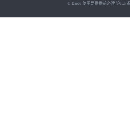
© Baidu
使用爱番番前必读
沪ICP备
NEW
HOT
暂时没有搜索结果…