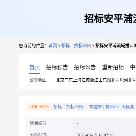
招标安平浦
您当前的位置：
首页
招标｜招标公告
招标安平浦流域排口溯
首页
招标预告
招标公告
重新招标
中
省份地区：
北京
广东
上海
江苏
浙江
山东
湖北
四川
河北
2026-08-06
招标｜招标公告
福建省
|
福州市
|
闽侯县
项目编号
发布时间
2025-01-15 14:02:36