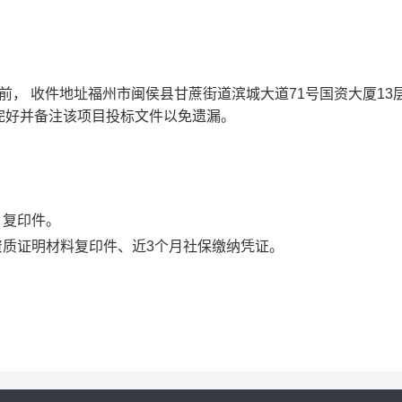
点前， 收件地址福州市闽侯县甘蔗街道滨城大道71号国资大厦13
完好并备注该项目投标文件以免遗漏。
）复印件。
资质证明材料复印件、近3个月社保缴纳凭证。