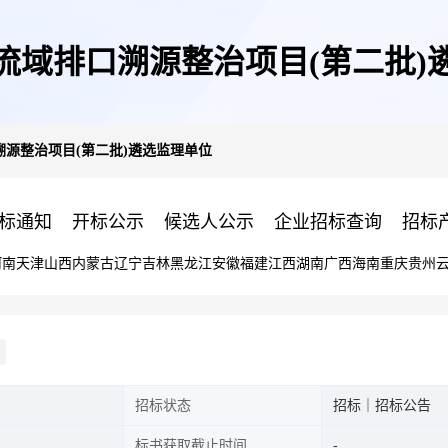
流域排口溯源整治项目(第二批)
源整治项目(第二批)遴选监理单位
标通知
开标公示
候选人公示
企业招标查询
招标
河南
天津
山西
内蒙古
辽宁
吉林
黑龙江
安徽
福建
江西
湖南
广西
海南
重庆
贵州
招标状态
招标｜招标公告
标书获取截止时间