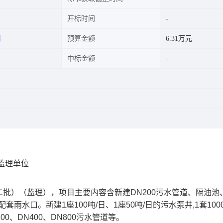
开标时间
司
预算金额
6.31万元
中标金额
监理单位
批）（监理），项目主要内容含新建DN200污水管道、隔油池
套雨水口。新建1座100吨/日、1座50吨/日的污水泵井,1套100
0、DN400、DN800污水管道等。