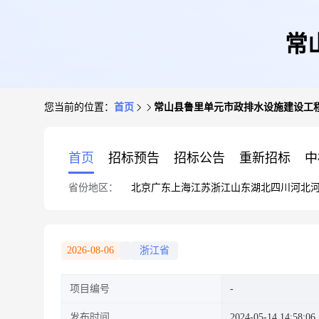
常
您当前的位置：
首页
常山县鲁里单元市政排水设施建设工
首页
招标预告
招标公告
重新招标
中
省份地区：
北京
广东
上海
江苏
浙江
山东
湖北
四川
河北
2026-08-06
浙江省
项目编号
发布时间
2024-05-14 14:58:06