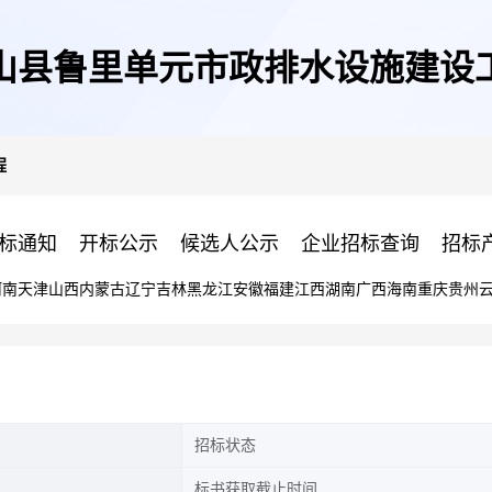
山县鲁里单元市政排水设施建设
程
标通知
开标公示
候选人公示
企业招标查询
招标
河南
天津
山西
内蒙古
辽宁
吉林
黑龙江
安徽
福建
江西
湖南
广西
海南
重庆
贵州
招标状态
标书获取截止时间