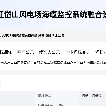
江岱山风电场海缆监控系统融合
山风电场海缆监控系统融合设备项目询比公告
标通知
开标公示
候选人公示
企业招标查询
招标
河南
天津
山西
内蒙古
辽宁
吉林
黑龙江
安徽
福建
江西
湖南
广西
海南
重庆
贵州
招标状态
招标｜招标公告
标书获取截止时间