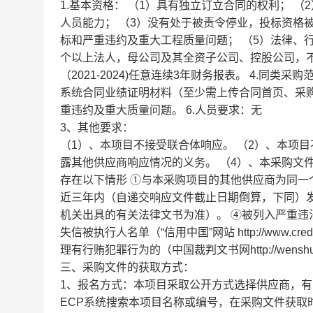
1.基本资格： （1）具有独立订立合同的权利； 
人员能力； （3）没有处于被责令停业，投标资格
标和严重违约及重大工程质量问题； （5）法律、
个以上法人，母公司及其全资子公司、控股公司，不得
（2021-2024)任意连续3年财务报表。 4.同
系统合同业绩证明材料（至少需上传合同首页、采购
重违约及重大质量问题。 6.人员要求：无
3、其他要求：
（1）、本项目不接受联合体响应。 （2）、本项
露其他供应商响应情况的义务。 （4）、本采购文
存在以下情形 ①与本采购项目的其他供应商为同一
近三年内（自递交响应文件截止日期倒算，下同）
机关出具的有关法律文书为准）。 ④被列入严重违法失信
失信被执行人名单（“信用中国”网站 http://www.c
理有行贿犯罪行为的（中国裁判文书网http://wenshu.co
三、采购文件的获取方式：
1、报名方式：本项目采取公开方式选择供应商，
ECP系统搜索本项目名称或编号，在采购文件获取