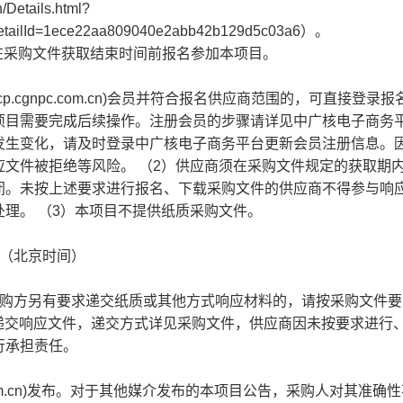
etails.html?
etailId=1ece22aa809040e2abb42b129d5c03a6）。
在采购文件获取结束时间前报名参加本项目。
ecp.cgnpc.com.cn)会员并符合报名供应商范围的，可直接登录
项目需要完成后续操作。注册会员的步骤请详见中广核电子商务
发生变化，请及时登录中广核电子商务平台更新会员注册信息。
文件被拒绝等风险。 （2）供应商须在采购文件规定的获取期
闭。未按上述要求进行报名、下载采购文件的供应商不得参与响
理。 （3）本项目不提供纸质采购文件。
分 （北京时间）
采购方另有要求递交纸质或其他方式响应材料的，请按采购文件要
线递交响应文件，递交方式详见采购文件，供应商因未按要求进行
行承担责任。
npc.com.cn)发布。对于其他媒介发布的本项目公告，采购人对其准确