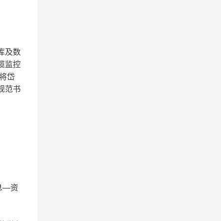
库及数
缆监控
将岱
规范书
息—资