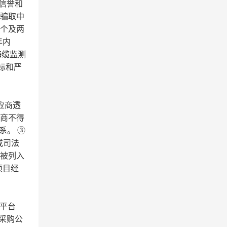
信誉和
有骗取中
两个及两
年内
海缆监测
标和严
应商透
应商不得
系。 ③
或司法
）被列入
的项目经
平台
采购公