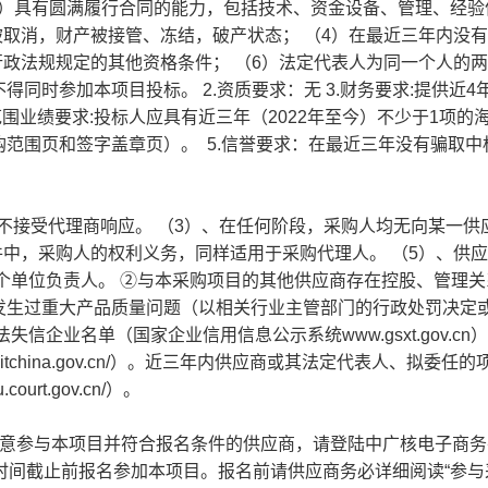
（2）具有圆满履行合同的能力，包括技术、资金设备、管理、经验
被取消，财产被接管、冻结，破产状态； （4）在最近三年内没
行政法规规定的其他资格条件； （6）法定代表人为同一个人的
同时参加本项目投标。 2.资质要求：无 3.财务要求:提供近4
类采购范围业绩要求:投标人应具有近三年（2022年至今）不少于1项的
范围页和签字盖章页）。 5.信誉要求：在最近三年没有骗取中
目不接受代理商响应。 （3）、在任何阶段，采购人均无向某一供
件中，采购人的权利义务，同样适用于采购代理人。 （5）、供
个单位负责人。 ②与本采购项目的其他供应商存在控股、管理关
发生过重大产品质量问题（以相关行业主管部门的行政处罚决定
企业名单（国家企业信用信息公示系统www.gsxt.gov.cn
reditchina.gov.cn/）。近三年内供应商或其法定代表人、拟委任
urt.gov.cn/）。
有意参与本项目并符合报名条件的供应商，请登陆中广核电子商务
时间截止前报名参加本项目。报名前请供应商务必详细阅读“参与