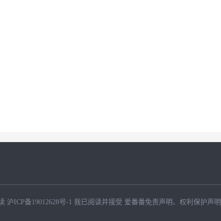
读
沪ICP备19012628号-1
我已阅读并接受
爱番番免责声明
、
权利保护声明