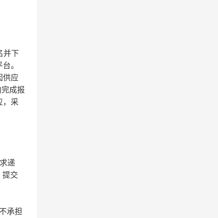
报名并下
平台。
因供应
内完成报
应，采
求递
、提交
性不承担