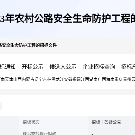
023年农村公路安全生命防护工程
公路安全生命防护工程的招标文件
标通知
开标公示
候选人公示
企业招标查询
招标
河南
天津
山西
内蒙古
辽宁
吉林
黑龙江
安徽
福建
江西
湖南
广西
海南
重庆
贵州
招标状态
招标｜答疑公告
标书获取截止时间