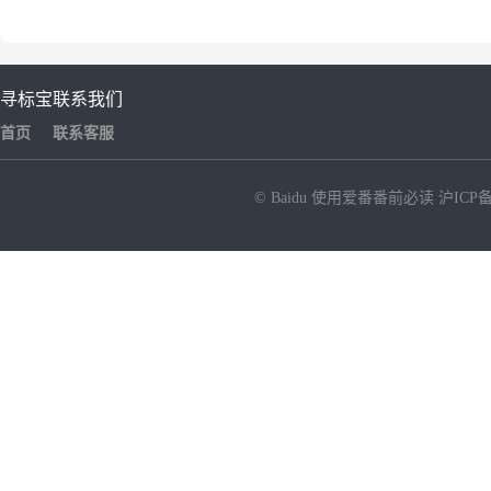
寻标宝
联系我们
首页
联系客服
© Baidu
使用爱番番前必读
沪ICP备
NEW
HOT
暂时没有搜索结果…