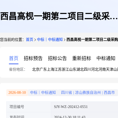
西昌高枧一期第二项目二级采购
您当前的位置：
首页
中标｜中标通知
西昌高枧一期第二项目二级采购招
招标文件(方柱扣、新型悬挑工
首页
招标预告
招标公告
重新招标
中标通知
省份地区：
北京
广东
上海
江苏
浙江
山东
湖北
四川
河北
河南
天津
山
字钢等)(一)
2026-08-10
中标｜中标通知
四川省
|
凉山彝族自治州
|
西昌市
项目编号
SJY-WZ-202412-0551
发布时间
2024-12-30 18:11:43