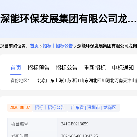
深能环保发展集团有限公司龙岗
您当前的位置：
首页
招标｜招标公告
深能环保发展集团有限公司龙岗区分
区分公司年度清洁物资采购FL-
首页
招标预告
招标公告
重新招标
中标通知
省份地区：
北京
广东
上海
江苏
浙江
山东
湖北
四川
河北
河南
天津
山
LX-24-013-1询价采购公告
2026-08-07
招标｜招标公告
广东省
|
深圳市
|
龙岗区
项目编号
241GE0213659
发布时间
2024-03-06 19:43:25