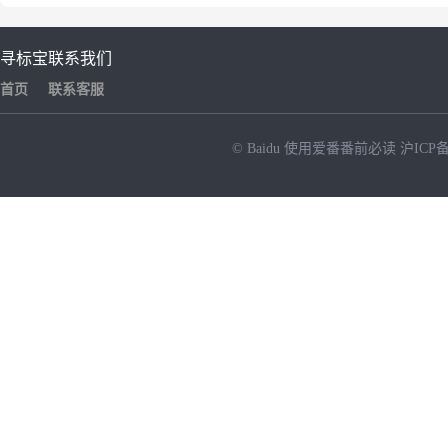
寻标宝
联系我们
首页
联系客服
© Baidu
使用爱番番前必读
沪ICP备
NEW
HOT
暂时没有搜索结果…