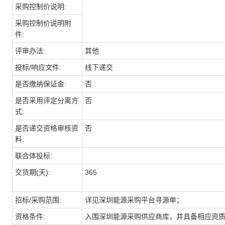
采购控制价说明:
采购控制价说明附
件:
评审办法:
其他
投标/响应文件:
线下递交
是否缴纳保证金:
否
是否采用评定分离方
否
式:
是否递交资格审核资
否
料:
联合体投标:
交货期(天):
365
招标/采购范围:
详见深圳能源采购平台寻源单；
资格条件:
入围深圳能源采购供应商库，并具备相应资