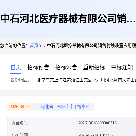
中石河北医疗器械有限公司销售
您当前的位置：
首页
中石河北医疗器械有限公司销售射线装置应用项
射线装置应用项目
首页
招标预告
招标公告
重新招标
中标通知
省份地区：
北京
广东
上海
江苏
浙江
山东
湖北
四川
河北
河南
天津
山
2026-08-09
河北省
|
石家庄市
|
裕华区
项目编号
202613010800000213
发布时间
2026-02-24 19:13:57