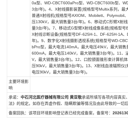
0a型、WD-CBCT600aPro型、WD-CBCT600b型
3台/年)。4、X射线摄影装置(规格型号Multix系列，
普通X射线机(规格型号AXIOM、Mobilett、Polymobil、M
压130kV，最大销售量3台/年)。6、移动式C形臂X射线机
量3台/年)。7、移动式G型臂X射线成像系统(规格型号B5
X射线诊断设备(规格型号DF-625H-1、DF-625H-1A
年)。9、数字化X射线摄影透视系统(规格型号WD-CBCT600
bPro型，最大电流140mA，最大电压49kV，最大销售
600mA，最大电压140kV，最大销售量3台/年)。11、
V，最大销售量3台/年)。12、口腔颌面锥形束计算机体层摄
压90kV，最大销售量3台/年)。13、X射线血液辐照仪(规格
电压90kV，最大销售量3台/年)。
主要环境影
响
承诺：
中石河北医疗器械有限公司
黄亚敬
承诺所填写各项内容真实
法》的规定。如存在弄虚作假、隐瞒欺骗等情况及由此导致的一切
备案回执：该项目环境影响登记表已经完成备案，备案号：
202613