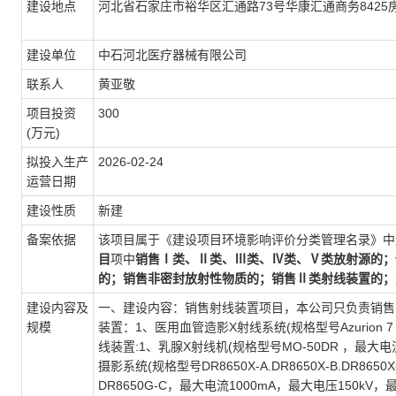
建设地点
河北省石家庄市裕华区汇通路73号华康汇通商务8425
建设单位
中石河北医疗器械有限公司
联系人
黄亚敬
项目投资
300
(万元)
拟投入生产
2026-02-24
运营日期
建设性质
新建
备案依据
该项目属于《建设项目环境影响评价分类管理名录》中
目
项中
销售Ⅰ类、Ⅱ类、Ⅲ类、Ⅳ类、Ⅴ类放射源的；
的；销售非密封放射性物质的；销售Ⅱ类射线装置的；
建设内容及
一、建设内容：销售射线装置项目，本公司只负责销售
规模
装置：1、医用血管造影X射线系统(规格型号Azurion 7
线装置:1、乳腺X射线机(规格型号MO-50DR ，最大电
摄影系统(规格型号DR8650X-A.DR8650X-B.DR8650X-C.D
DR8650G-C，最大电流1000mA，最大电压150kV