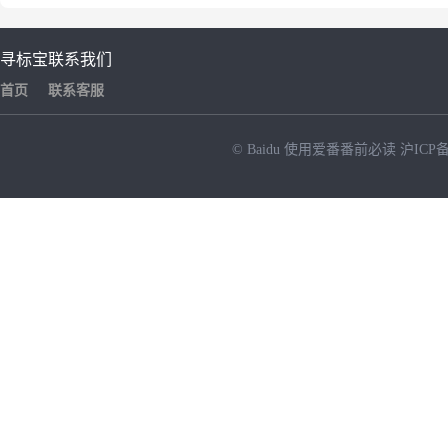
寻标宝
联系我们
首页
联系客服
© Baidu
使用爱番番前必读
沪ICP备
NEW
HOT
暂时没有搜索结果…