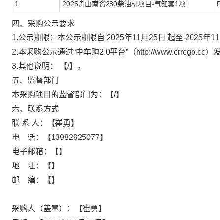
1
2025
舟山南资
280
柴油机项目
-
气缸套
1
项
四、
采购公示要求
1.公示期限：本公示期限自
2025年11月25日
起至
2025年1
2.本采购公示通过“中车购2.0平台”（http://www.crrcgo.cc
3.其他说明：
【/】。
五、监督部门
本采购项目的监督部门为：
【/】
六、联系方式
联 系 人：
【崔勇】
电
话：
【13982925077】
电子邮箱：
【】
地
址：
【】
邮
编：
【】
采购人（盖章）：
【崔勇】