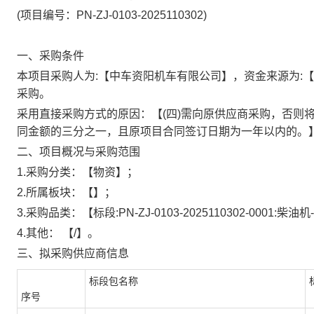
(项目编号：PN-ZJ-0103-2025110302)
一、采购条件
本项目采购人为:
【中车资阳机车有限公司】
，资金来源为:
【
采购。
采用直接采购方式的原因：
【
(四)需向原供应商采购，否
同金额的三分之一，且原项目合同签订日期为一年以内的。
二、项目概况与采购范围
1.采购分类：
【物资】；
2.所属板块：
【】；
3.采购品类：
【标段:PN-ZJ-0103-2025110302-0001
4.其他：
【/】。
三、拟采购供应商信息
标段包名称
序号