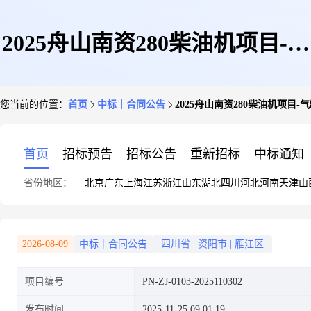
2025舟山南资280柴油机项目-气
您当前的位置：
首页
中标｜合同公告
2025舟山南资280柴油机项目-
缸套1项
首页
招标预告
招标公告
重新招标
中标通知
省份地区：
北京
广东
上海
江苏
浙江
山东
湖北
四川
河北
河南
天津
山
2026-08-09
中标｜合同公告
四川省
|
资阳市
|
雁江区
项目编号
PN-ZJ-0103-2025110302
发布时间
2025-11-25 09:01:19