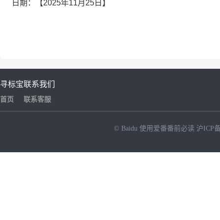
日期：
【2025年11月25日】
寻标宝
联系我们
首页
联系客服
© Baidu
使用爱番番前必读
沪ICP备
NEW
HOT