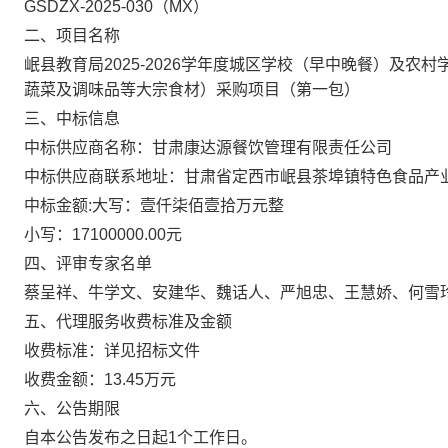
GSDZX-2025-030
（
MX
）
二、项目名称
岷县教育局
2025-2026
学年度城区学校（早中晚餐）及农村
蔬菜及调味品等大宗食材）采购项目
（
第一包
）
三、中标信息
中标供应商名称：甘肃康达源餐饮管理有限责任公司
中标供应商联系地址
：甘肃省定西市岷县茶埠镇特色食品产
中标金额
:
大写：
壹仟柒佰壹拾万元整
小写：
17100000.00
元
四、评审专家名单
蔡呈祥、牛学文、安建华、魏话人、严旭忠、王慧娇、何雪
五、代理服务收费标准及金额
收费标准：详见招标文件
收费金额：
13.45
万元
六、公告期限
自本公告发布之日起
1
个工作日。