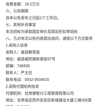
收费金额：
18.2
万元
六、公告期限
自本公告发布之日起
1
个工作日。
七、其他补充事宜
本次招标为采取固定单价及固定折扣率招标
八、凡对本次公告内容提出询问，请按以下方式联系
1.
采购人信息
采购人：岷县教育局
地址：岷县岷阳镇新南街
97
号
邮编：
748400
联系人：严主任
联系电话：
0932-5934610
2.
采购代理机构信息
代理机构：甘肃德智兴工程管理有限公司
地址：甘肃省定西市安定区新城建设大厦三楼
306
室