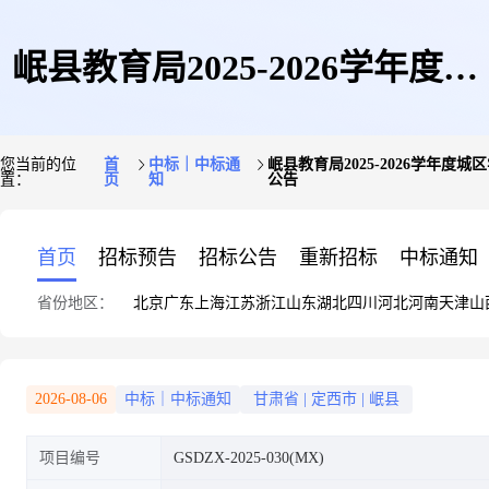
岷县教育局2025-2026学年度城
您当前的位
首
中标｜中标通
岷县教育局2025-2026学年
置：
页
知
公告
区学校(早中晚餐)及农村学校
首页
招标预告
招标公告
重新招标
中标通知
省份地区：
北京
广东
上海
江苏
浙江
山东
湖北
四川
河北
河南
天津
山
(早晚餐)食堂原材料(大米、面
2026-08-06
中标｜中标通知
甘肃省
|
定西市
|
岷县
项目编号
GSDZX-2025-030(MX)
粉、食用油、鸡蛋、肉、蔬菜及