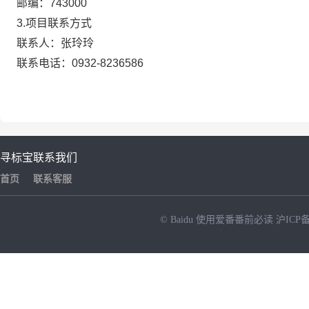
邮编：
743000
3.
项目联系方式
联系人：张玲玲
联系电话：
0932-8236586
寻标宝
联系我们
首页
联系客服
© Baidu
使用爱番番前必读
沪ICP备
NEW
HOT