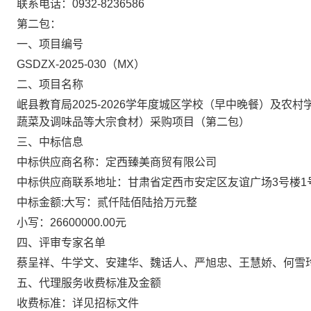
联系电话：
0932-8236586
第二包：
一、项目编号
GSDZX-2025-030
（
MX
）
二、项目名称
岷县教育局
2025-2026
学年度城区学校（早中晚餐）及农村
蔬菜及调味品等大宗食材）采购项目
（
第二包
）
三、中标信息
中标供应商名称：定西臻美商贸有限公司
中标供应商联系地址
：甘肃省定西市安定区友谊广场
3
号楼
1
中标金额
:
大写：
贰仟陆佰陆拾万元整
小写：
26600000.00
元
四、评审专家名单
蔡呈祥、牛学文、安建华、魏话人、严旭忠、王慧娇、何雪
五、代理服务收费标准及金额
收费标准：详见招标文件