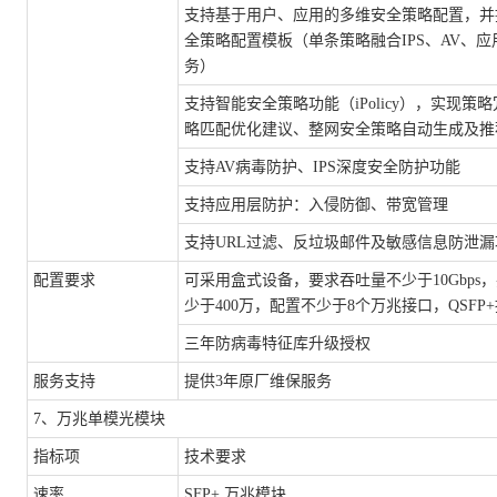
支持基于用户、应用的多维安全策略配置，并
全策略配置模板（单条策略融合
IPS、AV、
务）
支持智能安全策略功能（
iPolicy），实现
略匹配优化建议、整网安全策略自动生成及推
支持
AV病毒防护、IPS深度安全防护功能
支持应用层防护：入侵防御、带宽管理
支持
URL过滤、反垃圾邮件及敏感信息防泄漏
配置要求
可采用盒式设备，要求吞吐量不少于
10Gbp
少于400万，配置不少于8个万兆接口，QSFP+
三年防病毒特征库升级授权
服务支持
提供
3年原厂维保服务
7、万兆单模光模块
指标项
技术要求
速率
SFP+ 万兆模块