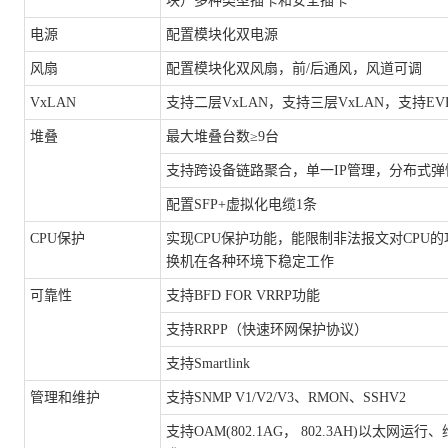
块）多种类型插卡和安全插卡
电源
配置模块化双电源
风扇
配置模块化双风扇，前
/后通风，风道可调
VxLAN
支持二层
VxLAN，支持三层VxLAN，支持EV
堆叠
最大堆叠台数
≥9台
支持跨设备链路聚合，单一
IP管理，分布式
配置
SFP+虚拟化电缆1条
CPU保护
实现
CPU保护功能，能限制非法报文对CPU
换机在各种环境下稳定工作
可靠性
支持
BFD FOR VRRP功能
支持
RRPP（快速环网保护协议）
支持
Smartlink
管理和维护
支持
SNMP V1/V2/V3、RMON、SSHV2
支持
OAM(802.1AG， 802.3AH)以太网运