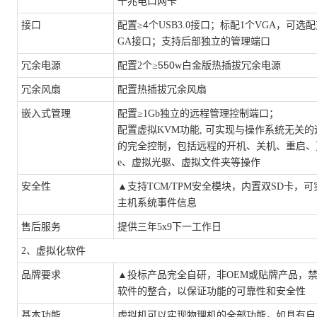
千兆电口网卡
4
接口
配置
≥
个
USB3.0接口；标配1个VGA，可选
GA接口；支持后部独立的管理端口
550
冗余电源
配置
2个≥
w白金版热插拔冗余电源
冗余风扇
配置热插拔冗余风扇
嵌入式管理
配置
≥1Gb独立的远程管理控制端口；
配置虚拟
KVM功能, 可实现与操作系统无关
的完全控制，包括远程的开机、关机、重启、更新
e、虚拟光驱、虚拟文件夹等操作
安全性
▲
支持
TCM/TPM安全模块，内置双SD卡，
主机系统事件信息
售后服务
提供三年
5x9下一工作日
2、虚拟化软件
品牌要求
▲
投标产品完全自研，非
OEM或贴牌产品，
软件的整合，以保证功能的可靠性和安全性
基本功能
虚拟机可以实现物理机的全部功能，如具有自