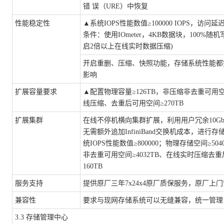
错 误（URE）中恢复
性能稳定性
▲
系统
IOPS性能数值≥100000 IOPS，访问延迟≤
条件：使用IOmeter，4KB数据块，100%随
启2倍以上在线实时数据压缩)
开启重删、压缩、快照功能，存储系统性能都
影响
扩展容量要求
▲
配置物理容量
≥126TB，非压缩非去重可用空
线压缩、去重后可用空间≥270TB
扩展集群
在线不停机横向集群扩展，利用用户冗余
10
无需额外追加InfiniBand交换机成本，进行
统IOPS性能数值≥800000；物理存储空间≥50
非去重可用空间≥4032TB、在线实时压缩去重
160TB
服务支持
提供原厂三年
7x24x4原厂质保服务，原厂上
兼容性
要求与现网存储系统可以无缝兼容，统一管理
3.3 存储管理中心