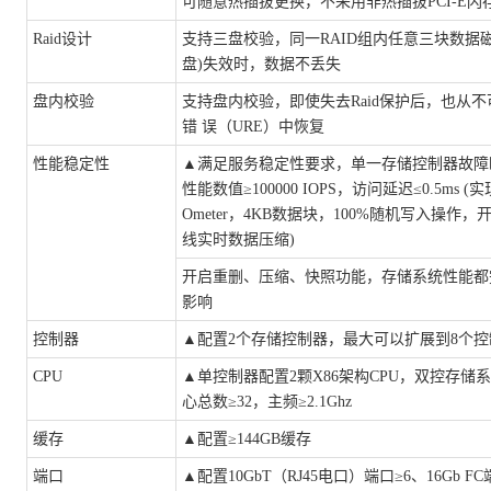
可随意热插拔更换，不采用非热插拔PCI-E闪
Raid设计
支持三盘校验，同一
RAID组内任意三块数据
盘)失效时，数据不丢失
盘内校验
支持盘内校验，即使失去
Raid保护后，也从
错 误（URE）中恢复
性能稳定性
▲
满足服务稳定性要求，单一存储控制器故障
性能数值≥100000 IOPS，访问延迟≤0.5ms 
Ometer，4KB数据块，100%随机写入操作，
线实时数据压缩)
开启重删、压缩、快照功能，存储系统性能都
影响
控制器
▲
配置
2个存储控制器，最大可以扩展到8个
CPU
▲
单控制器配置
2颗X86架构CPU，双控存储系统
心总数≥32，主频≥2.1Ghz
缓存
▲
配置
≥144GB缓存
端口
▲
配置
10GbT（RJ45电口）端口≥6、16Gb FC