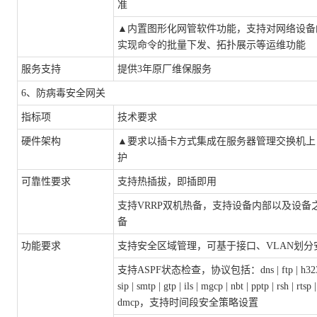
准
▲
内置图形化网管软件功能，支持对网络设备
实现命令的批量下发、拓扑展示等运维功能
服务支持
提供
3年原厂维保服务
6、防病毒安全网关
指标项
技术要求
硬件架构
▲
要求以插卡方式集成在服务器管理交换机上
护
可靠性要求
支持热插拔，即插即用
支持
VRRP双机热备，支持设备内部以及设备
备
功能要求
支持安全区域管理，可基于接口、
VLAN划
支持
ASPF状态检查，协议包括：dns | ftp | h323 | h
sip | smtp | gtp | ils | mgcp | nbt | pptp | rsh | rtsp |
dmcp，支持时间段安全策略设置