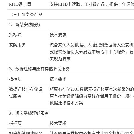
RFID读卡器
支持
RFID卡读取，工业级产品，提供一年保
（三）服务类产品
1、智慧安防服务
指标项
技术要求
安防服务
包含来访人员数据、人脸识别数据接入公安机
式报警数据接入分局或市局指挥中心服务，要
关规范要求
2、数据迁移与原有存储调试服务
指标项
技术要求
数据迁移与存储调
将原有存储
200T数据无损迁移至本次新采购
试服务
原有存储设备降级为离线存储用于备份，
须在
数据迁移技术方案
3、机房整线理线服务
指标项
技术要求
机房整线理线服务
针对图书馆数据中心机房共计
11个机柜与13