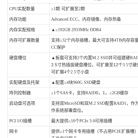
CPU实配数量
≥1颗 可扩展至2颗
内存功能
Advanced ECC、内存镜像、内存热备
内存实配规格
▲
≥192GB 2933MHz DDR4
内存可扩展数量
支持
≥32个内存插槽，最大可支持4TB内存容
CC保护
硬盘槽位
▲
板载可支持
2个内置M.2 SSD并可组建硬RA
2
5
12
.
寸热插拔硬盘槽位，可扩展至
个
3.5寸
可扩展4个2.5寸小盘
实配硬盘及托架
▲
配置
≥4块960G SSD硬盘
0，1
阵列控制器
≥1
个
SAS
卡
，
支持
RAID
，
≥2GB缓存
启动盘可选项
支持双
MicroSD和双M.2 SSD配置RAID1
作系统部署盘位。
PCI I/O插槽
最大提供
≥10个PCIe 3.0可用插槽
网卡
提供
≥1个网卡专用插槽（不占用PCIE扩展槽