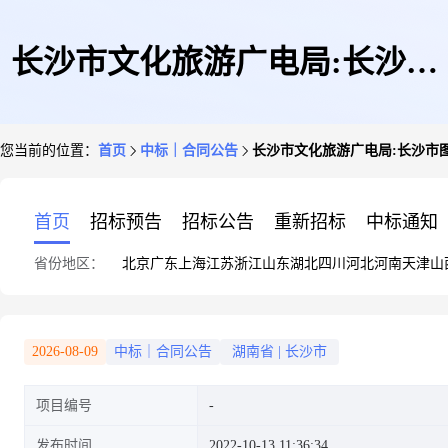
长沙市文化旅游广电局:长沙市
您当前的位置：
首页
中标｜合同公告
长沙市文化旅游广电局:长沙市
图书馆信息化设备采购项目采购
首页
招标预告
招标公告
重新招标
中标通知
省份地区：
北京
广东
上海
江苏
浙江
山东
湖北
四川
河北
河南
天津
山
需求公开
2026-08-09
中标｜合同公告
湖南省
|
长沙市
项目编号
发布时间
2022-10-13 11:36:34