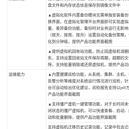
盘文件和内存状态信息保存到镜像文件中
▲
虚拟化软件内置备份模块无需单独安装备份
换界面，在虚拟化管理平台界面即可实现虚拟
量、差异备份功能，备份时对业务运行无影响
（按天、按周、按月）设置自动化备份策略，
化到分钟级，
提供产品功能界面截图
▲
提供虚拟机回收站功能，防止因虚拟机误删
失，支持设置回收站文件保存周期，超期的文
除，支持批量销毁或还原虚拟机，
提供产品功
运维能力
▲
内置健康巡检功能，从系统、集群、主机、
告警分析等维度对系统运行情况进行巡检，针
台可自动给出优化建议，巡检报告支持以
pd
产品功能界面截图
▲
支持僵尸虚机一键管理功能，对于长时间未
闭状态的僵尸虚拟机，可以快速查看、启动、
动和批量删除，
提供产品功能界面截图
支持虚拟机迁移历史记录功能，记录中包含迁