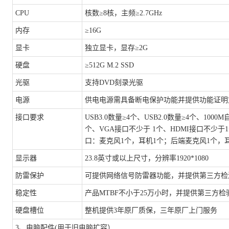
CPU
核数
≥8核，主频≥2.7GHz
内存
≥16G
显卡
独立显卡，显存
≥2G
硬盘
≥512G M.2 SSD
光驱
支持
DVD刻录光驱
电源
供电电源需具备断电保护功能并提供功能证明
接口要求
USB3.0数量≥4个、USB2.0数量≥4个、100
个、VGA接口不少于 1个、HDMI接口不少于
口：麦克风1个，耳机1个；后端麦克风1个，
显示器
23.8英寸或以上尺寸，分辨率1920*1080
防雷保护
可提供网络信号防雷器功能，并提供第三方检
稳定性
产品
MTBF不小于25万小时，并提供第三方检
硬盘槽位
整机提供
3年原厂质保，三年原厂上门服务
3、电脑配件(用于旧电脑扩容）