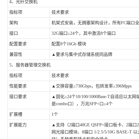
4、光纤交换机
指标项
技术要求
架构
机架式安装，无拥塞架构设计，所有
FC端口
接口
32G端口≥24个，其中激活8个端口
配置要求
配置
8个16Gb 模块
兼容性
▲
要求与集中式存储系统同品牌
5、服务器管理交换机
指标项
技术要求
性能要求
▲
交换容量
≥730Gbps，包转发率≥396Mpps
接口要求
▲
固化
≥24个10/100/1000Base-T自适应以
是combo口），万兆SFP+口≥4个
扩展槽
1个
扩展能力
▲
支持（
2端口40GE QSFP+接口板卡、2端口25
网光接口模块、8端口 1/2.5/5/10G BASE-