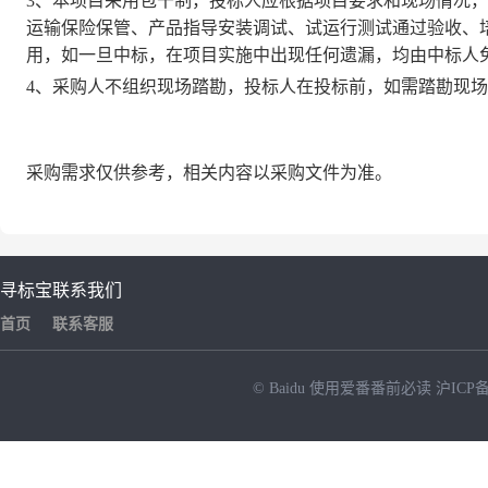
3、本项目采用包干制，投标人应根据项目要求和现场情况
运输保险保管、产品指导安装调试、试运行测试通过验收、
用，如一旦中标，在项目实施中出现任何遗漏，均由中标人
4、
采购人不组织现场踏勘，投标人在投标前，如需踏勘现场
采购需求仅供参考，相关内容以采购文件为准。
寻标宝
联系我们
首页
联系客服
© Baidu
使用爱番番前必读
沪ICP备
NEW
HOT