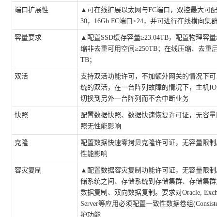
端口扩展性
▲
可在线扩展以太网与
FC端口，双控最大可配置
30，16Gb FC端口≥24，并可进行在线横向集
容量要求
▲
配置
SSD缓存容量≥23.04TB，配置物理容量
缩非去重可用空间≥250TB；在线压缩、去重后
TB；
双活
支持双活功能许可，不加额外网关的情况下可
统的双活，在一台阵列故障的情况下，主机
I
切换到另外一台阵列而不会中断业务
快照
配置数据快照、数据快速恢复许可证，无容量
照无性能影响
克隆
配置数据快速零拷贝克隆许可证，无容量限制
性能影响
容灾复制
▲
配置数据容灾复制功能许可证，无容量限制
储系统之间、存储系统到存储集群、存储集群
数据复制、双向数据复制。要求对
Oracle, Exc
Server等应用必须配置一致性数据卷组(Consisten
护功能