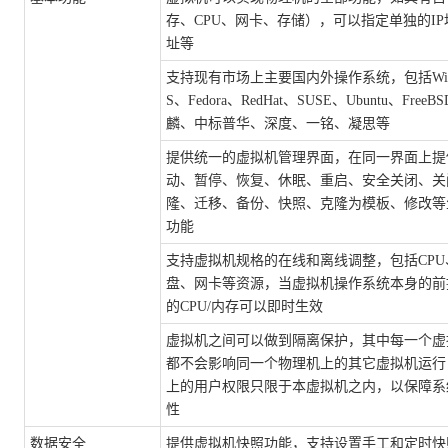
存、
CPU、网卡、存储），可以指定单独的IP
址等
支持现有市场上主要国内外操作系统，包括
Wi
S、Fedora、RedHat、SUSE、Ubuntu、Fre
麟、中标普华、深度、一铭、凝思等
提供统一的虚拟机管理界面，在同一界面上提
动、暂停、恢复、休眠、重启、安全关闭、关
隆、迁移、备份、快照、克隆为模板、修改等
功能
支持虚拟机规格的在线和离线调整，包括
CP
盘、网卡等资源，当虚拟机操作系统本身的前
的CPU/内存可以即时生效
虚拟机之间可以做到隔离保护，其中每一个虚
都不会影响同一个物理机上的其它虚拟机运行
上的用户权限只限于本虚拟机之内，以保障系
性
数据安全
提供虚拟机快照功能，支持设置手工和定时快