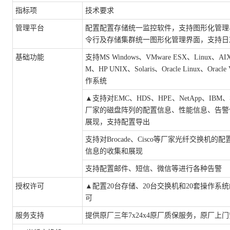
指标项
技术要求
管理平台
配置配置存储统一监控软件，支持图形化管理
令行及存储集群统一图形化管理界面，支持日
基础功能
支持
MS Windows、VMware ESX、Linux、AI
M、HP UNIX、Solaris、Oracle Linux、Ora
作系统
▲
支持对
EMC、HDS、HPE、NetApp、IB
厂家的磁盘阵列的配置信息、性能信息、告警
展现，支持配置导出
支持对
Brocade、Cisco等厂家光纤交换机的
信息的收集和展现
支持配置邮件、短信、微信等进行各种告警
授权许可
▲
配置
20台存储、20台交换机和20套操作系
可
服务支持
提供原厂三年
7x24x4原厂质保服务，原厂上