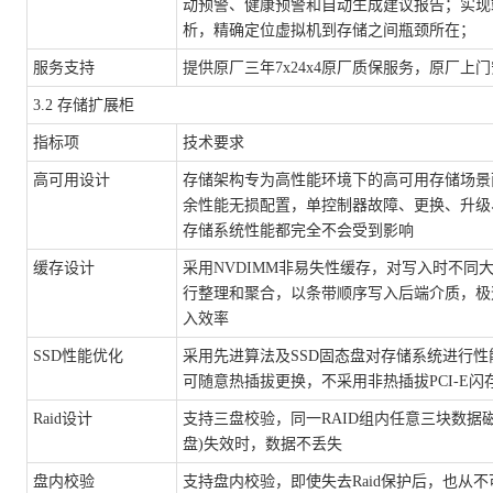
动预警、健康预警和自动生成建议报告；实现
析，精确定位虚拟机到存储之间瓶颈所在；
服务支持
提供原厂三年
7x24x4原厂质保服务，原厂上
3.2 存储扩展柜
指标项
技术要求
高可用设计
存储架构专为高性能环境下的高可用存储场景
余性能无损配置，单控制器故障、更换、升级
存储系统性能都完全不会受到影响
缓存设计
采用
NVDIMM非易失性缓存，对写入时不同
行整理和聚合，以条带顺序写入后端介质，极
入效率
SSD性能优化
采用先进算法及
SSD固态盘对存储系统进行性
可随意热插拔更换，不采用非热插拔PCI-E闪
Raid设计
支持三盘校验，同一
RAID组内任意三块数据
盘)失效时，数据不丢失
盘内校验
支持盘内校验，即使失去
Raid保护后，也从