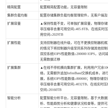
精简配置
配置精简配置功能，无容量限制
集群负载均衡
配置存储集群负载均衡管理软件，无客户端及
扩展容量
▲
保持性能不变，可单独扩展容量，物理存储
非压缩非去重可用空间≥405.8TB、在线实时
用空间≥2029TB
扩展性能
支持控制器在线升级，可在不更换控制器机框
的情况下将控制器升级至同系列存储其他控制
双控系统
IOPS性能数值≥200000 IOPS，访问
无需数据迁移
扩展集群
▲
在线不停机横向集群扩展，利用用户冗余
1
络，无需额外追加InfiniBand交换机成本，
展，系统IOPS性能数值≥800000；物理存储空间
非压缩非去重可用空间≥4032TB、在线实时
空间≥20160TB
智能分析
配置智能分析平台，无容量限制，基于大数据
析、性能趋势分析和健康状况检查等，提供可