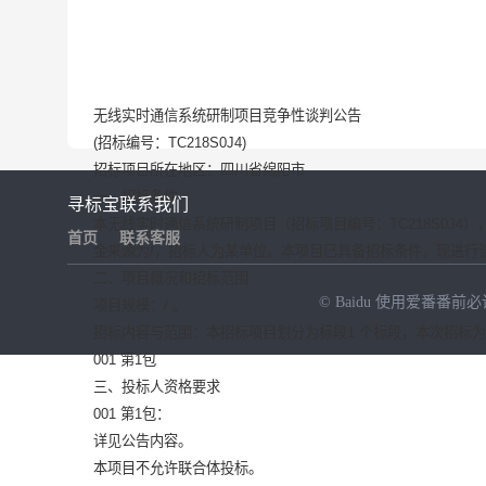
无线实时通信系统研制项目竞争性谈判公告
(招标编号：
TC218S0J4
)
招标项目所在地区：
四川省绵阳市
一、招标条件
寻标宝
联系我们
本
无线实时通信系统研制项目
（招标项目编号：
TC218S0J4
）
首页
联系客服
金来源为
/
，招标人为
某单位
。本项目已具备招标条件，现进行
二、项目概况和招标范围
© Baidu
使用爱番番前必
项目规模：
/
。
招标内容与范围：本招标项目划分为标段
1
个标段，本次招标为
001 第1包
NEW
HOT
三、投标人资格要求
001 第1包：
详见公告内容。
本项目
不允许
联合体投标。