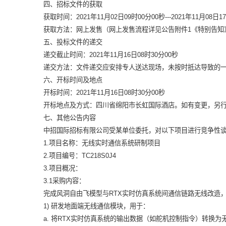
四、招标文件的获取
获取时间：
2021年11月02日09时00分00秒---2021年11月08日1
获取方法：
网上发售（网上发售流程详见公告附件1《特别告知
五、投标文件的递交
暂时没有搜索结果…
递交截止时间：
2021年11月16日08时30分00秒
递交方法：
文件递交应安排专人送达现场，未按时抵达导致的
六、开标时间及地点
开标时间：
2021年11月16日08时30分00秒
开标地点及方式：
四川省绵阳市长虹国际酒店。如有变更，另
七、其他公告内容
中招国际招标有限公司受某单位委托，对以下项目进行竞争性
1.项目名称：无线实时通信系统研制项目
2.项目编号：TC218S0J4
3.项目概况：
3.1采购内容：
完成风洞自由飞模型与RTX实时仿真系统间通信链路无线改造
1) 研发地面端无线通信模块，用于：
a. 将RTX实时仿真系统的输出数据（如舵机控制指令）转换