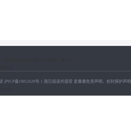
，已由项目审批/核准/备案机关批准，项目资
谈判采购
。
读
沪ICP备19012628号-1
我已阅读并接受
爱番番免责声明
、
权利保护声明
其中的：