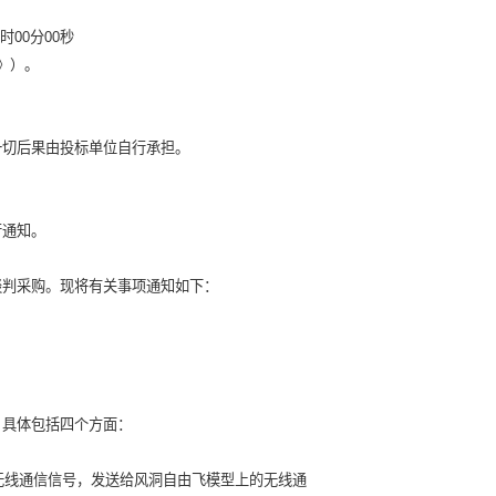
7时00分00秒
》）。
一切后果由投标单位自行承担。
行通知。
谈判采购。现将有关事项通知如下：
，具体包括四个方面：
为无线通信信号，发送给风洞自由飞模型上的无线通