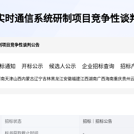
实时通信系统研制项目竞争性谈
制项目竞争性谈判公告
标通知
开标公示
候选人公示
企业招标查询
招标
河南
天津
山西
内蒙古
辽宁
吉林
黑龙江
安徽
福建
江西
湖南
广西
海南
重庆
贵州
招标状态
招标｜招标公告
标书获取截止时间