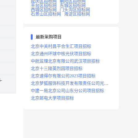
延庆区招标网
朝阳区招标网
丰台区招标网
东城区招标网
西城区招标网
门头沟区招标网
石景山区招标网
海淀区招标网
最新采购项目
北京中关村昌平合生汇项目招标
北京通州环球中核光伏项目招标
中航监理北京有限公司武汉项目招标
北京十三陵英烈园项目招标
北京速得尔有限公司2023项目招标
-
北京梦狐服饰科技开发有限责任公司光绿
能项目招标公告
中建一局北京公司山东分公司项目招标
北京邮电大学项目招标