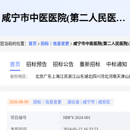
咸宁市中医医院(第二人民医院)
您当前的位置：
首页
招标｜信息变更
咸宁市中医医院(第二人民医院
五金水暖类采购供应商遴选项目
首页
招标预告
招标公告
重新招标
中标通知
省份地区：
北京
广东
上海
江苏
浙江
山东
湖北
四川
河北
河南
天津
山
竞争性磋商文件澄清、修改通知
2026-08-09
招标｜信息变更
湖北省
|
咸宁市
|
咸安区
项目编号
HBFY-2024-001
发布时间
2024-01-22 16:33:53