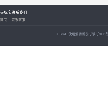
寻标宝
联系我们
首页
联系客服
© Baidu
使用爱番番前必读
沪ICP备
NEW
HOT
暂时没有搜索结果…