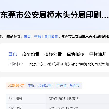
东莞市公安局樟木头分局印刷服
您当前的位置：
首页
中标｜合同公告
东莞市公安局樟木头分局印刷服
务定点服务定点议价采购合同
首页
招标预告
招标公告
重新招标
中标通知
省份地区：
北京
广东
上海
江苏
浙江
山东
湖北
四川
河北
河南
天津
山
2026-08-07
中标｜合同公告
广东省
|
东莞市
项目编号
DDYJ-2025-1482513
发布时间
2025-07-01 17:26:07